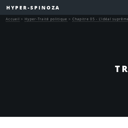
HYPER-SPINOZA
Accueil
>
Hyper-Traité politique
>
Chapitre 05 - L’idéal suprêm
TR