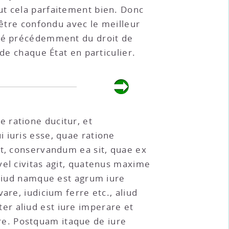
ut cela parfaitement bien. Donc
 être confondu avec le meilleur
aité précédemment du droit de
de chaque État en particulier.
 ratione ducitur, et
 iuris esse, quae ratione
st, conservandum ea sit, quae ex
vel civitas agit, quatenus maxime
Aliud namque est agrum iure
are, iudicium ferre etc., aliud
er aliud est iure imperare et
e. Postquam itaque de iure