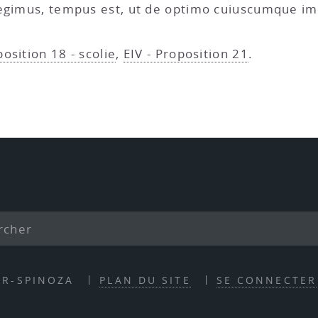
 egimus, tempus est, ut de optimo cuiuscumque im
position 18 - scolie
,
EIV - Proposition 21
.
ER-SPINOZA
PLAN DU SITE
SE CONNECTER