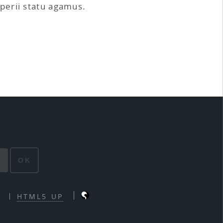
perii statu agamus.
OK
HTML5 UP