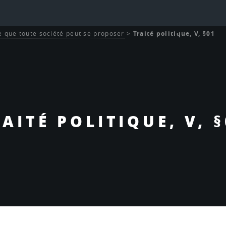
e que toute société peut se proposer
>
Traité politique, V, §01
AITÉ POLITIQUE, V, 