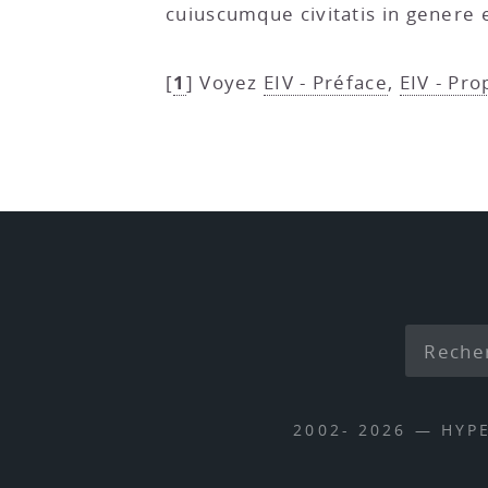
cuiuscumque civitatis in genere
1
[
]
Voyez
EIV - Préface
,
EIV - Pro
2002- 2026 — HYP