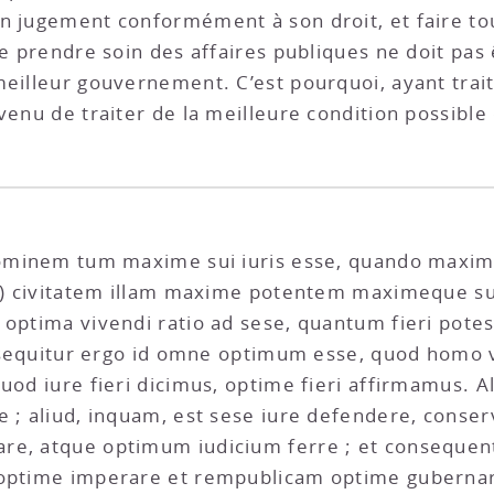
n jugement conformément à son droit, et faire to
de prendre soin des affaires publiques ne doit pas
 meilleur gouvernement. C’est pourquoi, ayant tr
venu de traiter de la meilleure condition possible 
hominem tum maxime sui iuris esse, quando maxime
3.) civitatem illam maxime potentem maximeque sui
 optima vivendi ratio ad sese, quantum fieri pote
 ; sequitur ergo id omne optimum esse, quod homo 
quod iure fieri dicimus, optime fieri affirmamus. 
 ; aliud, inquam, est sese iure defendere, conserv
re, atque optimum iudicium ferre ; et consequent
 optime imperare et rempublicam optime gubernar