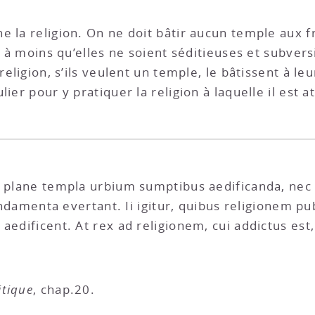
la religion. On ne doit bâtir aucun temple aux frais
s, à moins qu’elles ne soient séditieuses et subver
religion, s’ils veulent un temple, le bâtissent à leu
ier pour y pratiquer la religion à laquelle il est a
a plane templa urbium sumptibus aedificanda, nec 
 fundamenta evertant. Ii igitur, quibus religionem p
 aedificent. At rex ad religionem, cui addictus e
itique
, chap.20.