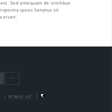
 est. Sed antequam de similibus
roposita ipsius Senatus sit
a erunt.
OK
HTML5 UP