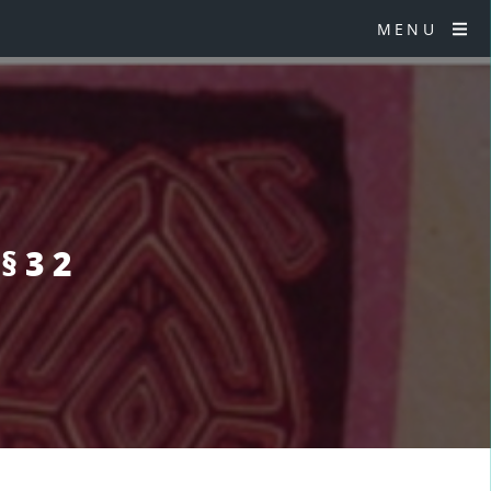
MENU
 §32