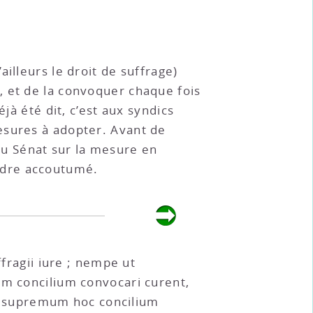
illeurs le droit de suffrage)
, et de la convoquer chaque fois
jà été dit, c’est aux syndics
esures à adopter. Avant de
s du Sénat sur la mesure en
’ordre accoutumé.
ffragii iure ; nempe ut
um concilium convocari curent,
s supremum hoc concilium