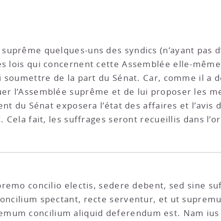
 suprême quelques-uns des syndics (n’ayant pas d’a
es lois qui concernent cette Assemblée elle-même
ui soumettre de la part du Sénat. Car, comme il a dé
quer l’Assemblée suprême et de lui proposer les m
dent du Sénat exposera l’état des affaires et l’avi
. Cela fait, les suffrages seront recueillis dans l
upremo concilio electis, sedere debent, sed sine su
concilium spectant, recte serventur, et ut suprem
emum concilium aliquid deferendum est. Nam iu