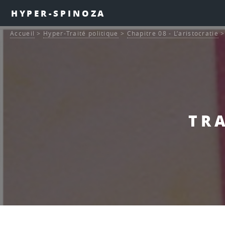
HYPER-SPINOZA
Accueil
>
Hyper-Traité politique
>
Chapitre 08 - L’aristocratie
TRA