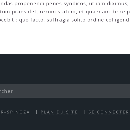
ndas proponendi penes syndicos, ut iam diximus,
ui tum praesidet, rerum statum, et quaenam de re p
cebit ; quo facto, suffragia solito ordine colligend
ER-SPINOZA
PLAN DU SITE
SE CONNECTER