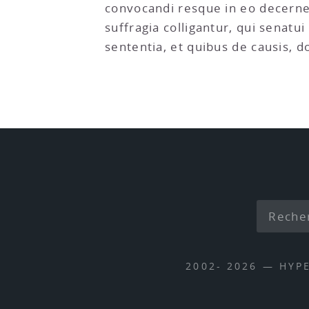
convocandi resque in eo decerne
suffragia colligantur, qui senat
sententia, et quibus de causis, do
2002- 2026 — HYP