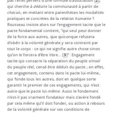
2
pas l’effet pervers d’une formule d’association
[
]
,
qui cherche à
déduire
la communauté à partir de
chacun
, en mettant entre parenthèses les modalités
pratiques et concrètes de la
relation humaine
?
Rousseau insiste alors sur l’engagement tacite que le
pacte fondamental contient, "qui seul peut donner
de la force aux autres, que quiconque refusera
d’obéir à la volonté générale y sera contraint par
tout le corps : ce qui ne signifie autre chose sinon
3
qu’on le forcera d’être libre...
[
]
". Engagement
tacite qui consacre la séparation du peuple
virtuel
du peuple
réel
, censé être déduit du pacte ; en effet,
cet engagement, contenu dans le pacte lui-même,
qui fonde tous les autres, doit en quelque sorte
garantir le premier de ces engagements, qui n’est
autre que le pacte lui-même. Aussi le fondement
n’est-il pas vraiment fondateur mais s’avère fondé
par cela même qu’il doit fonder, ou action à rebours
de la volonté générale sur ses conditions de