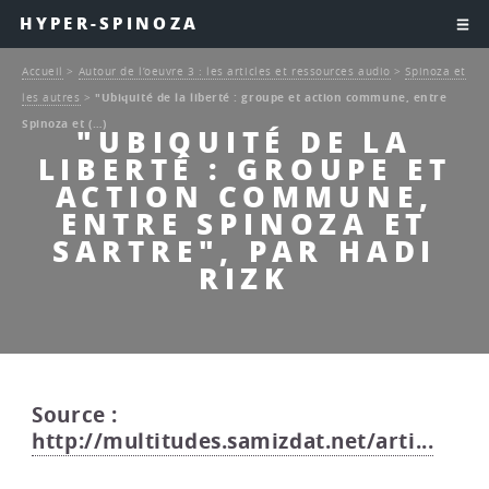
HYPER-SPINOZA
Accueil
>
Autour de l’oeuvre 3 : les articles et ressources audio
>
Spinoza et
les autres
>
"Ubiquité de la liberté : groupe et action commune, entre
Spinoza et (…)
"UBIQUITÉ DE LA
LIBERTÉ : GROUPE ET
ACTION COMMUNE,
ENTRE SPINOZA ET
SARTRE", PAR HADI
RIZK
Source :
http://multitudes.samizdat.net/arti...