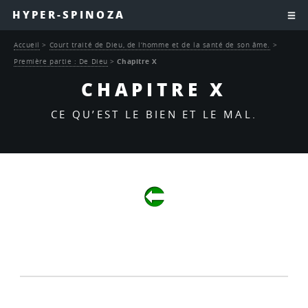
HYPER-SPINOZA
Accueil
>
Court traité de Dieu, de l’homme et de la santé de son âme.
>
Première partie : De Dieu
>
Chapitre X
CHAPITRE X
CE QU’EST LE BIEN ET LE MAL.