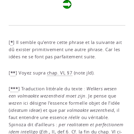
*
[
]
Il semble qu’entre cette phrase et la suivante ait
dû exister primitivement une autre phrase. Car les
idées ne se font pas parfaitement suite.
**
[
]
Voyez supra
chap. VI, §7
(note jld).
***
[
]
Traduction littérale du texte :
Welkers wesen
een volmaakte wezentheid moet zijn
. Je pense que
wezen
ici désigne l’essence formelle objet de l’idée
(
ideatum ideae
) et que par
volmaakte wezentheid
, il
faut entendre une essence
réelle
ou véritable.
Spinoza dit d’ailleurs :
per realitatem et perfectionem
idem intelligo
(
Eth.
, II, def.6
. Cf. la fin du
chap. VI
ci-