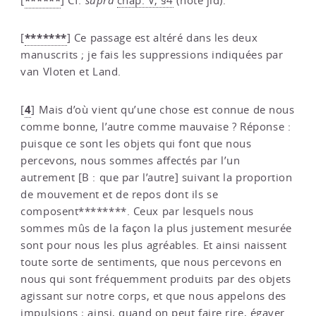
******
[
]
Cf.
supra
chap. V, §4
(note jld).
*******
[
]
Ce passage est altéré dans les deux
manuscrits ; je fais les suppressions indiquées par
van Vloten et Land.
4
[
]
Mais d’où vient qu’une chose est connue de nous
comme bonne, l’autre comme mauvaise ? Réponse :
puisque ce sont les objets qui font que nous
percevons, nous sommes affectés par l’un
autrement [B : que par l’autre] suivant la proportion
de mouvement et de repos dont ils se
composent********. Ceux par lesquels nous
sommes mûs de la façon la plus justement mesurée
sont pour nous les plus agréables. Et ainsi naissent
toute sorte de sentiments, que nous percevons en
nous qui sont fréquemment produits par des objets
agissant sur notre corps, et que nous appelons des
impulsions ; ainsi, quand on peut faire rire, égayer