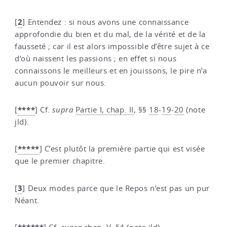
2
[
]
Entendez : si nous avons une connaissance
approfondie du bien et du mal, de la vérité et de la
fausseté ; car il est alors impossible d’être sujet à ce
d’où naissent les passions ; en effet si nous
connaissons le meilleurs et en jouissons, le pire n’a
aucun pouvoir sur nous.
****
[
]
Cf.
supra
Partie I, chap. II
, §§
18
-
19
-
20
(note
jld).
*****
[
]
C’est plutôt la première partie qui est visée
que le premier chapitre.
3
[
]
Deux modes parce que le Repos n’est pas un pur
Néant.