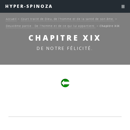
HYPER-SPINOZA
Accueil
>
Court traité de Dieu, de l’homme et de la santé de son âme.
>
Deuxième partie : De l’homme et de ce qui lui appartient.
>
Chapitre XIX
CHAPITRE XIX
DE NOTRE FÉLICITÉ.