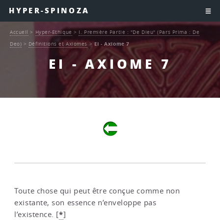
HYPER-SPINOZA
Accueil
>
Hyper-Ethique
>
I. Première Partie : "De Dieu" (Pars Prima : De
Deo)
>
Définitions et Axiomes
>
EI - Axiome 7
EI - AXIOME 7
Toute chose qui peut être conçue comme non
existante, son essence n’enveloppe pas
*
l’existence.
[
]