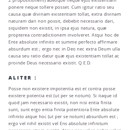
2 propositionem) adeoque neque ejus existentiam
ponere neque tollere posset. Cum igitur ratio seu
causa quæ divinam existentiam tollat, extra divinam
naturam dari non possit, debebit necessario dari,
siquidem non existit, in ipsa ejus natura, quæ
propterea contradictionem involveret. Atqui hoc de
Ente absolute infinito et summe perfecto affirmare
absurdum est ; ergo nec in Deo nec extra Deum ulla
causa seu ratio datur quæ ejus existentiam tollat ac
proinde Deus necessario existit. Q.E.D.
ALITER :
Posse non existere impotentia est et contra posse
existere potentia est (ut per se notum). Si itaque id
quod jam necessario existit, non nisi entia finita
sunt, sunt ergo entia finita potentiora Ente absolute
infinito atque hoc (ut per se notum) absurdum est ;
ergo vel nihil existit vel Ens absolute infinitum