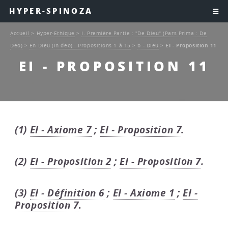
HYPER-SPINOZA
Accueil
>
Hyper-Ethique
>
I. Première Partie : "De Dieu" (Pars Prima : De
Deo)
>
En Dieu (in deo) : Propositions 1 à 15
>
b - Dieu
>
EI - Proposition 11
EI - PROPOSITION 11
(1)
EI - Axiome 7
;
EI - Proposition 7
.
(2)
EI - Proposition 2
;
EI - Proposition 7
.
(3)
EI - Définition 6
;
EI - Axiome 1
;
EI -
Proposition 7
.