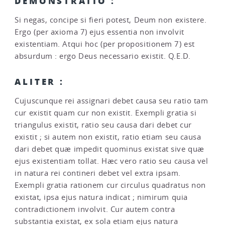
DEMONSTRATIO :
Si negas, concipe si fieri potest, Deum non existere.
Ergo (per axioma 7) ejus essentia non involvit
existentiam. Atqui hoc (per propositionem 7) est
absurdum : ergo Deus necessario existit. Q.E.D.
ALITER :
Cujuscunque rei assignari debet causa seu ratio tam
cur existit quam cur non existit. Exempli gratia si
triangulus existit, ratio seu causa dari debet cur
existit ; si autem non existit, ratio etiam seu causa
dari debet quæ impedit quominus existat sive quæ
ejus existentiam tollat. Hæc vero ratio seu causa vel
in natura rei contineri debet vel extra ipsam.
Exempli gratia rationem cur circulus quadratus non
existat, ipsa ejus natura indicat ; nimirum quia
contradictionem involvit. Cur autem contra
substantia existat, ex sola etiam ejus natura