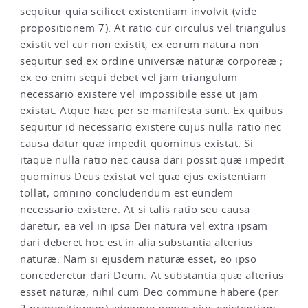
sequitur quia scilicet existentiam involvit (vide
propositionem 7). At ratio cur circulus vel triangulus
existit vel cur non existit, ex eorum natura non
sequitur sed ex ordine universæ naturæ corporeæ ;
ex eo enim sequi debet vel jam triangulum
necessario existere vel impossibile esse ut jam
existat. Atque hæc per se manifesta sunt. Ex quibus
sequitur id necessario existere cujus nulla ratio nec
causa datur quæ impedit quominus existat. Si
itaque nulla ratio nec causa dari possit quæ impedit
quominus Deus existat vel quæ ejus existentiam
tollat, omnino concludendum est eundem
necessario existere. At si talis ratio seu causa
daretur, ea vel in ipsa Dei natura vel extra ipsam
dari deberet hoc est in alia substantia alterius
naturæ. Nam si ejusdem naturæ esset, eo ipso
concederetur dari Deum. At substantia quæ alterius
esset naturæ, nihil cum Deo commune habere (per