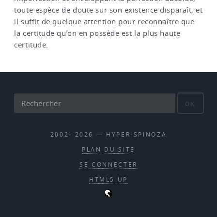
toute espèce de doute sur son existence disparaît, et
il suffit de quelque attention pour reconnaître que
la certitude qu’on en possède est la plus haute
certitude.
OK
2002- 2026 — HYPER-SPINOZA
PLAN DU SITE
SE CONNECTER
HTML5 UP