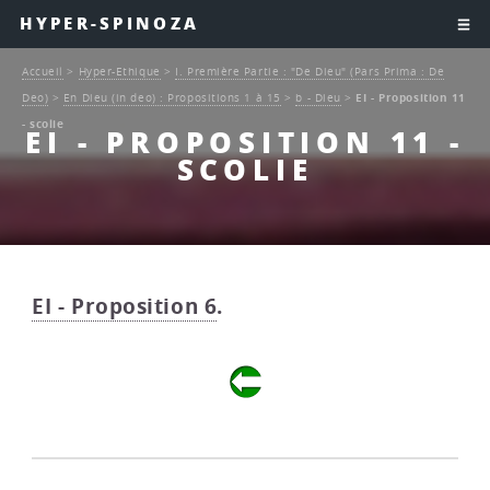
HYPER-SPINOZA
Accueil
>
Hyper-Ethique
>
I. Première Partie : "De Dieu" (Pars Prima : De
Deo)
>
En Dieu (in deo) : Propositions 1 à 15
>
b - Dieu
>
EI - Proposition 11
- scolie
EI - PROPOSITION 11 -
SCOLIE
EI - Proposition 6
.