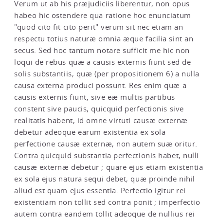
Verum ut ab his præjudiciis liberentur, non opus
habeo hic ostendere qua ratione hoc enunciatum
"quod cito fit cito perit" verum sit nec etiam an
respectu totius naturæ omnia æque facilia sint an
secus. Sed hoc tantum notare sufficit me hic non
loqui de rebus quæ a causis externis fiunt sed de
solis substantiis, quæ (per propositionem 6) a nulla
causa externa produci possunt. Res enim quæ a
causis externis fiunt, sive eæ multis partibus
constent sive paucis, quicquid perfectionis sive
realitatis habent, id omne virtuti causæ externæ
debetur adeoque earum existentia ex sola
perfectione causæ externæ, non autem suæ oritur.
Contra quicquid substantia perfectionis habet, nulli
causæ externæ debetur ; quare ejus etiam existentia
ex sola ejus natura sequi debet, quæ proinde nihil
aliud est quam ejus essentia. Perfectio igitur rei
existentiam non tollit sed contra ponit ; imperfectio
autem contra eandem tollit adeoque de nullius rei