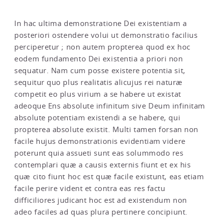
In hac ultima demonstratione Dei existentiam a
posteriori ostendere volui ut demonstratio facilius
perciperetur ; non autem propterea quod ex hoc
eodem fundamento Dei existentia a priori non
sequatur. Nam cum posse existere potentia sit,
sequitur quo plus realitatis alicujus rei naturæ
competit eo plus virium a se habere ut existat
adeoque Ens absolute infinitum sive Deum infinitam
absolute potentiam existendi a se habere, qui
propterea absolute existit. Multi tamen forsan non
facile hujus demonstrationis evidentiam videre
poterunt quia assueti sunt eas solummodo res
contemplari quæ a causis externis fiunt et ex his
quæ cito fiunt hoc est quæ facile existunt, eas etiam
facile perire vident et contra eas res factu
difficiliores judicant hoc est ad existendum non
adeo faciles ad quas plura pertinere concipiunt.