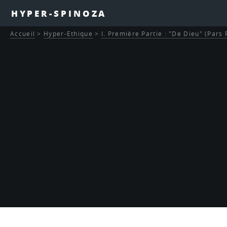
HYPER-SPINOZA
Accueil
>
Hyper-Ethique
>
I. Première Partie : "De Dieu" (Pars