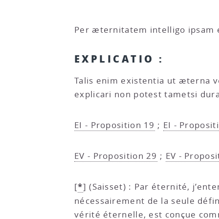
Per æternitatem intelligo ipsam 
EXPLICATIO :
Talis enim existentia ut æterna 
explicari non potest tametsi dura
EI - Proposition 19
;
EI - Proposit
EV - Proposition 29
;
EV - Proposi
*
[
]
(Saisset) : Par éternité, j’e
nécessairement de la seule défin
vérité éternelle, est conçue com