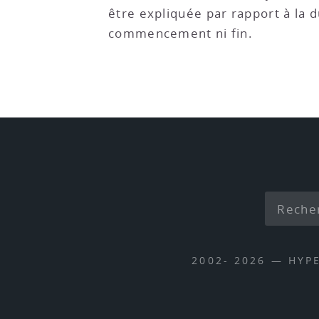
être expliquée par rapport à la 
commencement ni fin.
2002- 2026 — HYP