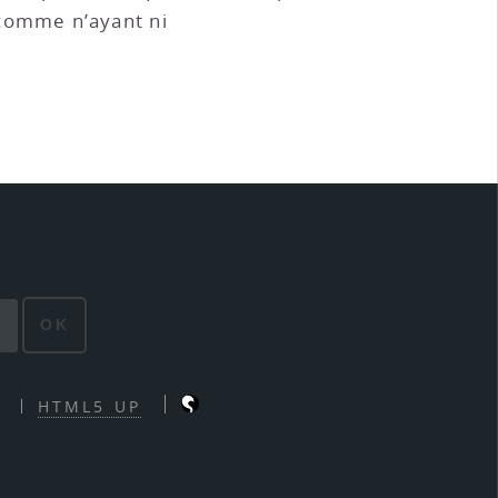
 comme n’ayant ni
OK
HTML5 UP