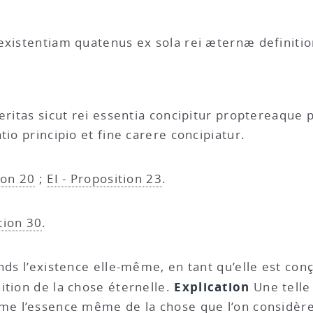
existentiam quatenus ex sola rei æternæ definitio
veritas sicut rei essentia concipitur proptereaqu
tio principio et fine carere concipiatur.
ion 20
;
EI - Proposition 23
.
tion 30
.
ntends l’existence elle-même, en tant qu’elle est c
Explication
ition de la chose éternelle.
Une telle 
me l’essence même de la chose que l’on considère