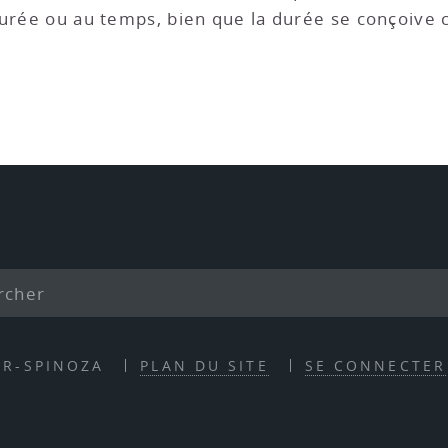
durée ou au temps, bien que la durée se conçoive
ER-SPINOZA
PLAN DU SITE
SE CONNECTER