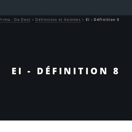
 Prima : De Deo)
>
Définitions et Axiomes
>
EI - Définition 8
EI - DÉFINITION 8