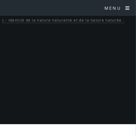
MENU
>
c - Identité de la nature naturante et de la nature naturée :