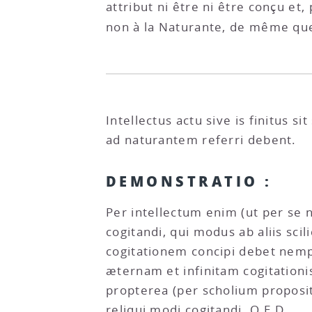
attribut ni être ni être conçu et,
non à la Naturante, de même que
Intellectus actu sive is finitus s
ad naturantem referri debent.
DEMONSTRATIO :
Per intellectum enim (ut per se
cogitandi, qui modus ab aliis sci
cogitationem concipi debet nemp
æternam et infinitam cogitationis
propterea (per scholium proposi
reliqui modi cogitandi. Q.E.D.