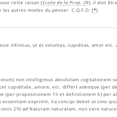
 pour cette raison (
Scolie de la Prop. 29
), il doit ê
*
 les autres modes du penser. C.Q.F.D.
[
]
it sive infinitus, ut et voluntas, cupiditas, amor e
 notum) non intelligimus absolutam cogitatione
licet cupiditate, amore, etc. differt adeoque (per 
e (per propositionem 15 et definitionem 6) per a
 essentiam exprimit, ita concipi debet ut sine ips
tionis 29) ad Naturam naturatam, non vero natura