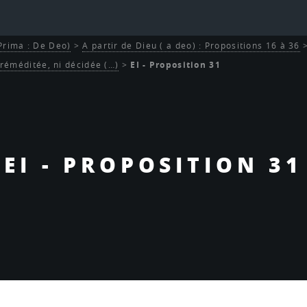
 Prima : De Deo)
>
A partir de Dieu ( a deo) : Propositions 16 à 36
 préméditée, ni décidée (…)
>
EI - Proposition 31
EI - PROPOSITION 31