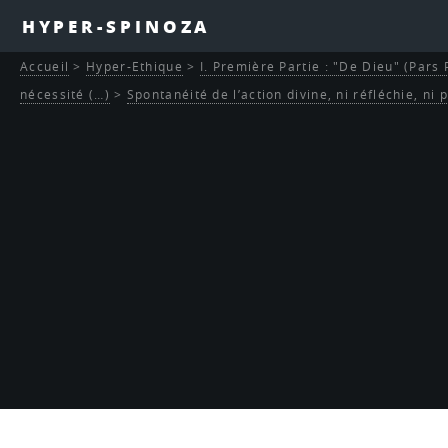
HYPER-SPINOZA
Accueil
>
Hyper-Ethique
>
I. Première Partie : "De Dieu" (Pars
nécessité (…)
>
Spontanéité de l’action divine, ni réfléchie, ni