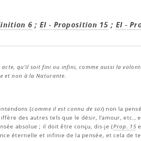
finition 6
;
EI - Proposition 15
;
EI - Pr
cte, qu’il soit fini ou infini, comme aussi la volonté
e et non à la Naturante.
entendons (
comme il est connu de soi
) non la pens
ffère des autres tels que le désir, l’amour, etc., 
sée absolue ; il doit être conçu, dis-je (
Prop. 15
e
ce éternelle et infinie de la pensée, et cela de te