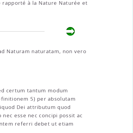
tre rapporté à la Nature Naturée et
tc. ad Naturam naturatam, non vero
m sed certum tantum modum
definitionem 5) per absolutam
liquod Dei attributum quod
o nec esse nec concipi possit ac
ntem referri debet ut etiam