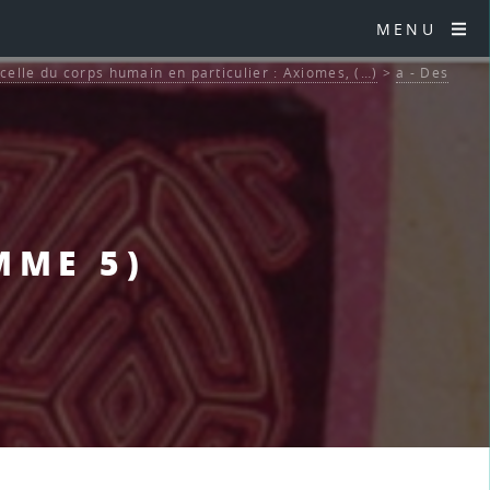
MENU
celle du corps humain en particulier : Axiomes, (…)
>
a - Des
MME 5)