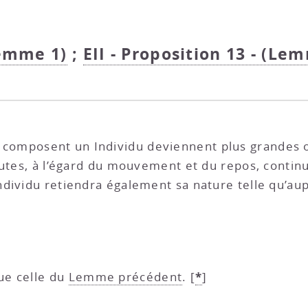
Lemme 1)
;
EII - Proposition 13 - (Lem
ui composent un Individu deviennent plus grandes 
outes, à l’égard du mouvement et du repos, continu
ndividu retiendra également sa nature telle qu’a
*
ue celle du
Lemme précédent
.
[
]