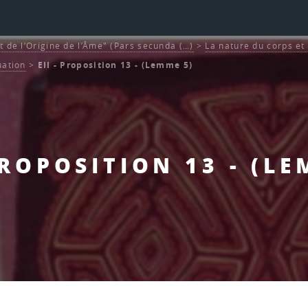
t de l’Origine de l’Âme" (Pars secunda (…)
>
La nature du corps et 
uation
>
EII - Proposition 13 - (Lemme 5)
 PROPOSITION 13 - (LE