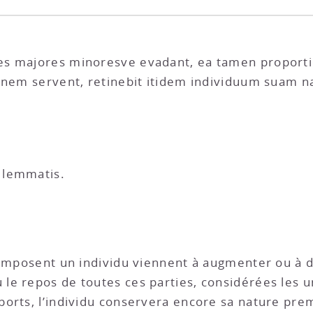
es majores minoresve evadant, ea tamen proport
ionem servent, retinebit itidem individuum suam n
 lemmatis.
i composent un individu viennent à augmenter ou à 
e repos de toutes ces parties, considérées les un
orts, l’individu conservera encore sa nature pre