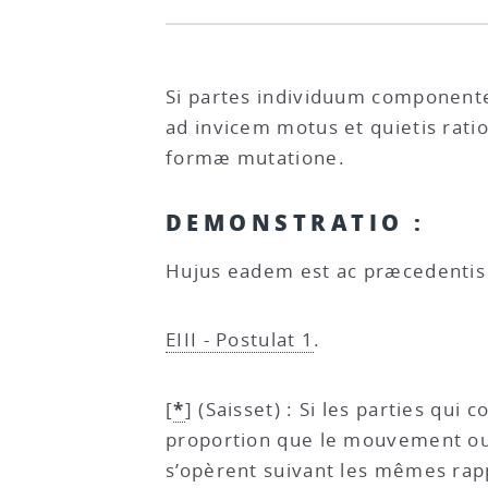
Si partes individuum component
ad invicem motus et quietis rat
formæ mutatione.
DEMONSTRATIO :
Hujus eadem est ac præcedentis
EIII - Postulat 1
.
*
[
]
(Saisset) : Si les parties qu
proportion que le mouvement ou l
s’opèrent suivant les mêmes rapp