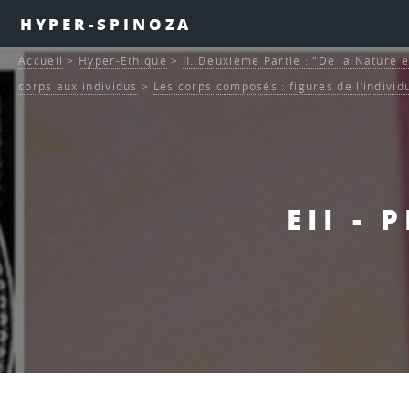
HYPER-SPINOZA
Accueil
>
Hyper-Ethique
>
II. Deuxième Partie : "De la Nature e
corps aux individus
>
Les corps composés : figures de l’individ
EII -