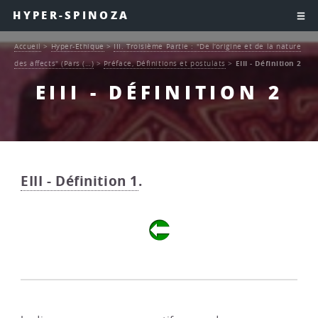
HYPER-SPINOZA
Accueil
>
Hyper-Ethique
>
III. Troisième Partie : "De l’origine et de la nature
des affects" (Pars (…)
>
Préface, Définitions et postulats
>
EIII - Définition 2
EIII - DÉFINITION 2
EIII - Définition 1
.