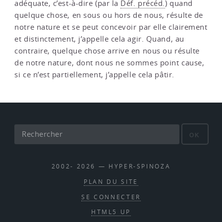
adéquate, c’est-à-dire (par la
Déf. précéd.
) quand
quelque chose, en sous ou hors de nous, résulte de
notre nature et se peut concevoir par elle clairement
et distinctement, j’appelle cela agir. Quand, au
contraire, quelque chose arrive en nous ou résulte
de notre nature, dont nous ne sommes point cause,
si ce n’est partiellement, j’appelle cela pâtir.
OK
2002- 2026 — HYPER-SPINOZA
PLAN DU SITE
SE CONNECTER
HTML5 UP