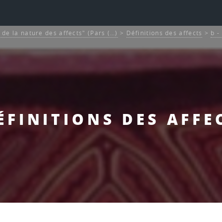
et de la nature des affects" (Pars (…)
>
Définitions des affects
>
b -
DÉFINITIONS DES AFFE