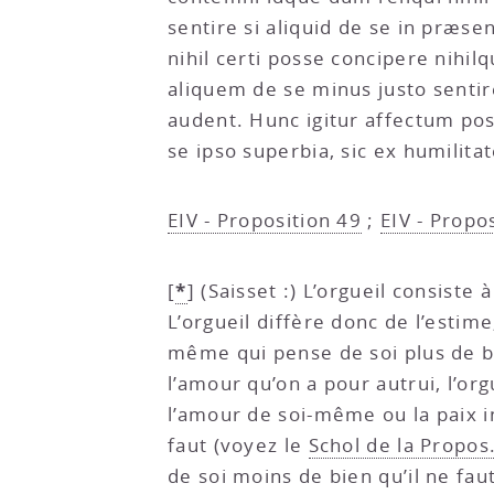
sentire si aliquid de se in præs
nihil certi posse concipere nihi
aliquem de se minus justo senti
audent. Hunc igitur affectum p
se ipso superbia, sic ex humilitat
EIV - Proposition 49
;
EIV - Propo
*
[
]
(Saisset :) L’orgueil consiste
L’orgueil diffère donc de l’estim
même qui pense de soi plus de bi
l’amour qu’on a pour autrui, l’or
l’amour de soi-même ou la paix in
faut (voyez le
Schol de la Propos
de soi moins de bien qu’il ne faut