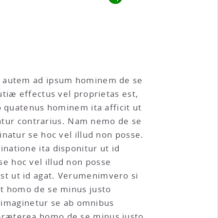
ia autem ad ipsum hominem de se
tiæ effectus vel proprietas est,
o quatenus hominem ita afficit ut
 datur contrarius. Nam nemo de se
natur se hoc vel illud non posse.
atione ita disponitur ut id
e hoc vel illud non posse
st ut id agat. Verumenimvero si
ut homo de se minus justo
m, imaginetur se ab omnibus
 præterea homo de se minus justo