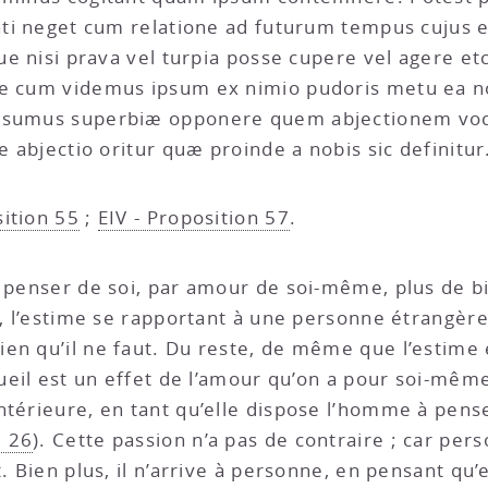
enti neget cum relatione ad futurum tempus cujus e
lque nisi prava vel turpia posse cupere vel agere 
re cum videmus ipsum ex nimio pudoris metu ea no
ossumus superbiæ opponere quem abjectionem voc
e abjectio oritur quæ proinde a nobis sic definitur
sition 55
;
EIV - Proposition 57
.
 à penser de soi, par amour de soi-même, plus de bi
e, l’estime se rapportant à une personne étrangère,
en qu’il ne faut. Du reste, de même que l’estime 
gueil est un effet de l’amour qu’on a pour soi-même
térieure, en tant qu’elle dispose l’homme à penser
. 26
). Cette passion n’a pas de contraire ; car per
. Bien plus, il n’arrive à personne, en pensant qu’e