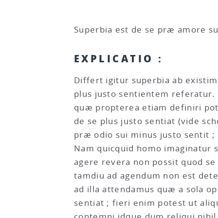
Superbia est de se præ amore sui
EXPLICATIO :
Differt igitur superbia ab exis
plus justo sentientem referatur.
quæ propterea etiam definiri pot
de se plus justo sentiat (vide s
præ odio sui minus justo sentit 
Nam quicquid homo imaginatur se 
agere revera non possit quod se
tamdiu ad agendum non est deter
ad illa attendamus quæ a sola o
sentiat ; fieri enim potest ut a
contemni idque dum reliqui nihi