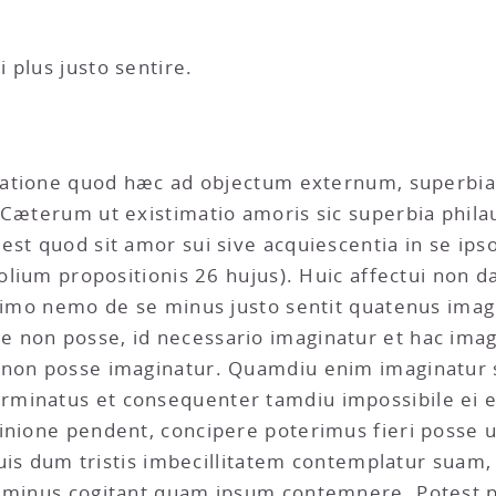
 plus justo sentire.
timatione quod hæc ad objectum externum, superb
 Cæterum ut existimatio amoris sic superbia philau
est quod sit amor sui sive acquiescentia in se ips
cholium propositionis 26 hujus). Huic affectui non
; imo nemo de se minus justo sentit quatenus imagi
non posse, id necessario imaginatur et hac imagin
 non posse imaginatur. Quamdiu enim imaginatur s
minatus et consequenter tamdiu impossibile ei e
pinione pendent, concipere poterimus fieri posse 
liquis dum tristis imbecillitatem contemplatur sua
l minus cogitant quam ipsum contemnere. Potest