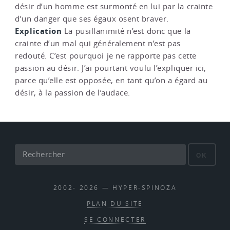
désir d’un homme est surmonté en lui par la crainte
d’un danger que ses égaux osent braver.
Explication
La pusillanimité n’est donc que la
crainte d’un mal qui généralement n’est pas
redouté. C’est pourquoi je ne rapporte pas cette
passion au désir. J’ai pourtant voulu l’expliquer ici,
parce qu’elle est opposée, en tant qu’on a égard au
désir, à la passion de l’audace.
OK
2002- 2026 — HYPER-SPINOZA
PLAN DU SITE
SE CONNECTER