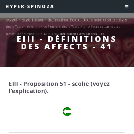
HYPER-SPINOZA
Accueil
>
Hyper-Ethique
>
III. Troisième Partie : "De l’origine et de la nature
des affects" (Pars (…)
>
Définitions des affects
>
c - Affects rattachés au
Désir : définitions 32 à 48
>
EIII - Définitions des affects - 41
EIII - DÉFINITIONS
DES AFFECTS - 41
EIII - Proposition 51 - scolie
(voyez
l’explication
).