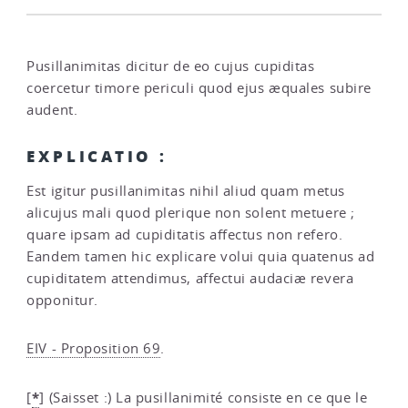
Pusillanimitas dicitur de eo cujus cupiditas
coercetur timore periculi quod ejus æquales subire
audent.
EXPLICATIO :
Est igitur pusillanimitas nihil aliud quam metus
alicujus mali quod plerique non solent metuere ;
quare ipsam ad cupiditatis affectus non refero.
Eandem tamen hic explicare volui quia quatenus ad
cupiditatem attendimus, affectui audaciæ revera
opponitur.
EIV - Proposition 69
.
*
[
]
(Saisset :) La pusillanimité consiste en ce que le