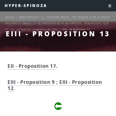
HYPER-SPINOZA
Accueil
>
Hyper-Ethique
>
III. Troisième Partie : "De l’origine et de la nature
des affects" (Pars (…)
>
Le labyrinthe de la vie affective : Propositions 12 à
57
>
a - La fixation imaginaire du désir
>
EIII - Proposition 13
EIII - PROPOSITION 13
EII - Proposition 17
.
EIII - Proposition 9
;
EIII - Proposition
12
.