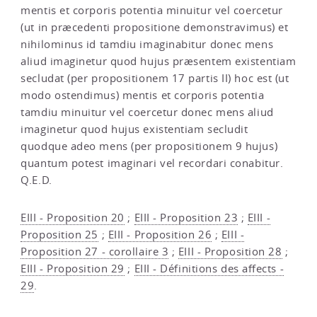
mentis et corporis potentia minuitur vel coercetur
(ut in præcedenti propositione demonstravimus) et
nihilominus id tamdiu imaginabitur donec mens
aliud imaginetur quod hujus præsentem existentiam
secludat (per propositionem 17 partis II) hoc est (ut
modo ostendimus) mentis et corporis potentia
tamdiu minuitur vel coercetur donec mens aliud
imaginetur quod hujus existentiam secludit
quodque adeo mens (per propositionem 9 hujus)
quantum potest imaginari vel recordari conabitur.
Q.E.D.
EIII - Proposition 20
;
EIII - Proposition 23
;
EIII -
Proposition 25
;
EIII - Proposition 26
;
EIII -
Proposition 27 - corollaire 3
;
EIII - Proposition 28
;
EIII - Proposition 29
;
EIII - Définitions des affects -
29
.