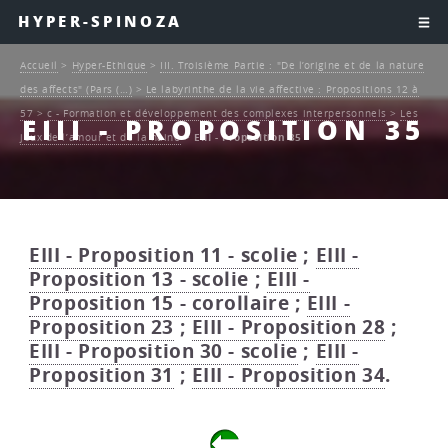
HYPER-SPINOZA
Accueil
>
Hyper-Ethique
>
III. Troisième Partie : "De l’origine et de la nature
des affects" (Pars (…)
>
Le labyrinthe de la vie affective : Propositions 12 à
57
>
c - Formation et développement des complexes interpersonnels
>
Les
EIII - PROPOSITION 35
jeux de l’amour et de la haine
>
EIII - Proposition 35
EIII - Proposition 11 - scolie
;
EIII -
Proposition 13 - scolie
;
EIII -
Proposition 15 - corollaire
;
EIII -
Proposition 23
;
EIII - Proposition 28
;
EIII - Proposition 30 - scolie
;
EIII -
Proposition 31
;
EIII - Proposition 34
.