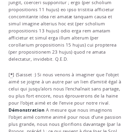
jungit, coerceri supponitur ; ergo (per scholium
propositionis 11 hujus) eo ipso tristitia afficietur
concomitante idea rei amatæ tanquam causa et
simul imagine alterius hoc est (per scholium
propositionis 13 hujus) odio erga rem amatam
afficietur et simul erga illum alterum (per
corollarium propositionis 15 hujus) cui propterea
(per propositionem 23 hujus) quod re amata
delectatur, invidebit. Q.E.D.
*
[
]
(Saisset :) Si nous venons à imaginer que l’objet
aimé se joigne à un autre par un lien d’amitié égal à
celui qui jusqu’alors nous l’enchaînait sans partage,
ou plus fort encore, nous éprouverons de la haine
pour l’objet aimé et de l’envie pour notre rival.
Démonstration
A mesure que nous imaginons
l’objet aimé comme animé pour nous d’une passion
plus grande, nous nous glorifions davantage (par la
Propos. précéd.
) ; ce qui revient à dire (par le
Scol.