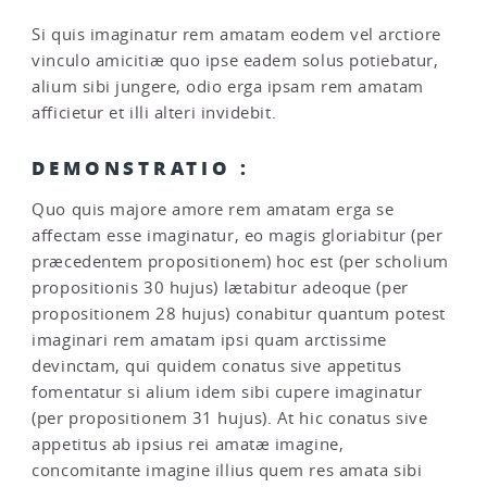
Si quis imaginatur rem amatam eodem vel arctiore
vinculo amicitiæ quo ipse eadem solus potiebatur,
alium sibi jungere, odio erga ipsam rem amatam
afficietur et illi alteri invidebit.
DEMONSTRATIO :
Quo quis majore amore rem amatam erga se
affectam esse imaginatur, eo magis gloriabitur (per
præcedentem propositionem) hoc est (per scholium
propositionis 30 hujus) lætabitur adeoque (per
propositionem 28 hujus) conabitur quantum potest
imaginari rem amatam ipsi quam arctissime
devinctam, qui quidem conatus sive appetitus
fomentatur si alium idem sibi cupere imaginatur
(per propositionem 31 hujus). At hic conatus sive
appetitus ab ipsius rei amatæ imagine,
concomitante imagine illius quem res amata sibi