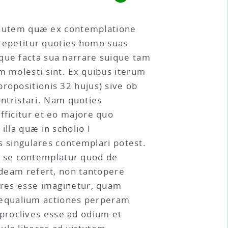
ia autem quæ ex contemplatione
s repetitur quoties homo suas
sque facta sua narrare suique tam
m molesti sint. Ex quibus iterum
ropositionis 32 hujus) sive ob
ntristari. Nam quoties
fficitur et eo majore quo
illa quæ in scholio I
es singulares contemplari potest.
n se contemplatur quod de
 ideam refert, non tantopere
iores esse imaginetur, quam
 æqualium actiones perperam
proclives esse ad odium et