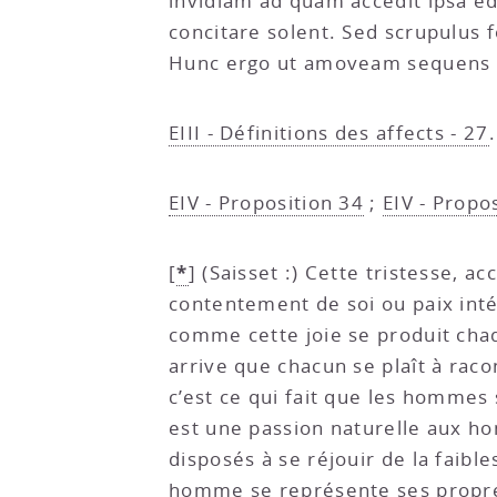
invidiam ad quam accedit ipsa ed
concitare solent. Sed scrupulu
Hunc ergo ut amoveam sequens 
EIII - Définitions des affects - 27
.
EIV - Proposition 34
;
EIV - Propos
*
[
]
(Saisset :) Cette tristesse, a
contentement de soi ou paix inté
comme cette joie se produit chaqu
arrive que chacun se plaît à raco
c’est ce qui fait que les hommes 
est une passion naturelle aux h
disposés à se réjouir de la faible
homme se représente ses propres 