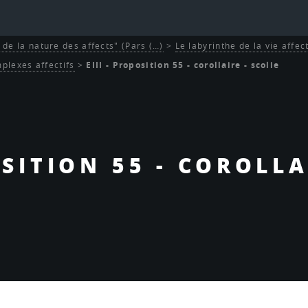
et de la nature des affects" (Pars (…)
>
Le labyrinthe de la vie affec
plexes affectifs
>
EIII - Proposition 55 - corollaire - scolie
OSITION 55 - COROLLA