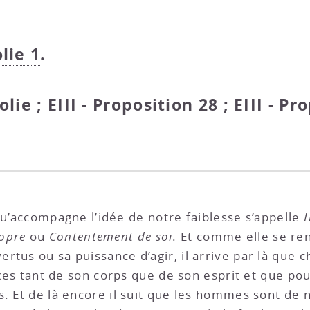
olie 1
.
colie
;
EIII - Proposition 28
;
EIII - Pr
qu’accompagne l’idée de notre faiblesse s’appelle
H
opre
ou
Contentement de soi
. Et comme elle se ren
rtus ou sa puissance d’agir, il arrive par là que 
orces tant de son corps que de son esprit et que p
s. Et de là encore il suit que les hommes sont de 