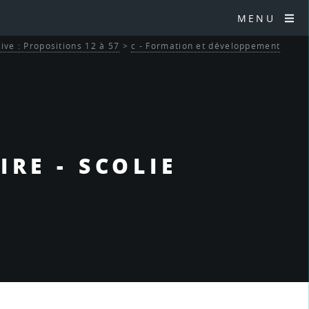
MENU
tive : Propositions 12 à 57
>
c - Formation et développement
IRE - SCOLIE