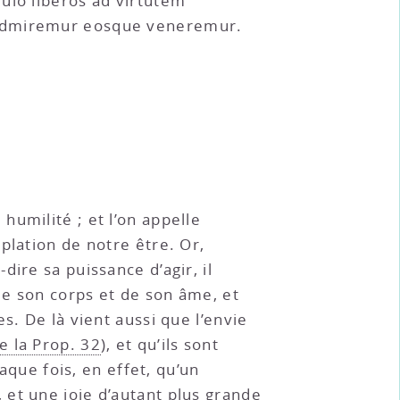
ulo liberos ad virtutem
s admiremur eosque veneremur.
humilité ; et l’on appelle
plation de notre être. Or,
ire sa puissance d’agir, il
de son corps et de son âme, et
s. De là vient aussi que l’envie
de la Prop. 32
), et qu’ils sont
aque fois, en effet, qu’un
, et une joie d’autant plus grande