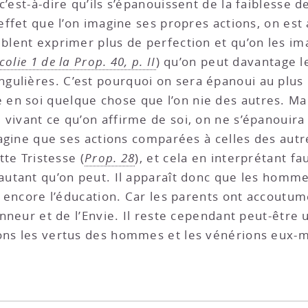
 c’est-à-dire qu’ils s’épanouissent de la faiblesse d
effet que l’on imagine ses propres actions, on est 
blent exprimer plus de perfection et qu’on les ima
colie 1 de la Prop. 40, p. II
) qu’on peut davantage l
ulières. C’est pourquoi on sera épanoui au plus h
n soi quelque chose que l’on nie des autres. Mais,
vivant ce qu’on affirme de soi, on ne s’épanouira p
imagine que ses actions comparées à celles des autr
tte Tristesse (
Prop. 28
), et cela en interprétant f
 autant qu’on peut. Il apparaît donc que les homme
te encore l’éducation. Car les parents ont accoutumé
onneur et de l’Envie. Il reste cependant peut-être 
ons les vertus des hommes et les vénérions eux-mê