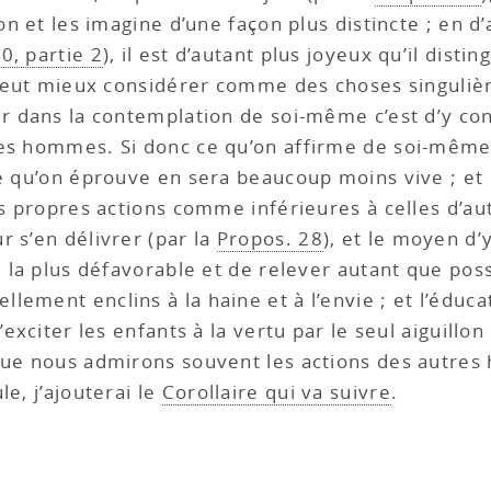
on et les imagine d’une façon plus distincte ; en d
0, partie 2
), il est d’autant plus joyeux qu’il dist
 peut mieux considérer comme des choses singulière
er dans la contemplation de soi-même c’est d’y co
es hommes. Si donc ce qu’on affirme de soi-même 
ie qu’on éprouve en sera beaucoup moins vive ; et
es propres actions comme inférieures à celles d’aut
r s’en délivrer (par la
Propos. 28
), et le moyen d’
e la plus défavorable et de relever autant que pos
ement enclins à la haine et à l’envie ; et l’éduca
’exciter les enfants à la vertu par le seul aiguillo
 que nous admirons souvent les actions des autre
e, j’ajouterai le
Corollaire qui va suivre
.