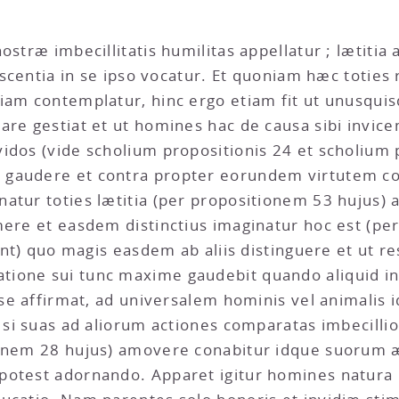
nostræ imbecillitatis humilitas appellatur ; lætit
iescentia in se ipso vocatur. Et quoniam hæc totie
iam contemplatur, hinc ergo etiam fit ut unusqui
are gestiat et ut homines hac de causa sibi invice
idos (vide scholium propositionis 24 et scholium p
gaudere et contra propter eorundem virtutem co
atur toties lætitia (per propositionem 53 hujus) a
ere et easdem distinctius imaginatur hoc est (per 
sunt) quo magis easdem ab aliis distinguere et ut r
tione sui tunc maxime gaudebit quando aliquid i
e se affirmat, ad universalem hominis vel animalis
r si suas ad aliorum actiones comparatas imbecill
tionem 28 hujus) amovere conabitur idque suorum
potest adornando. Apparet igitur homines natura 