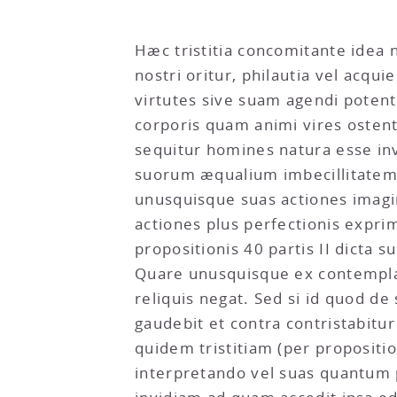
Hæc tristitia concomitante idea 
nostri oritur, philautia vel acqu
virtutes sive suam agendi potent
corporis quam animi vires ostent
sequitur homines natura esse inv
suorum æqualium imbecillitatem 
unusquisque suas actiones imagin
actiones plus perfectionis exprim
propositionis 40 partis II dicta 
Quare unusquisque ex contempla
reliquis negat. Sed si id quod d
gaudebit et contra contristabitu
quidem tristitiam (per proposi
interpretando vel suas quantum 