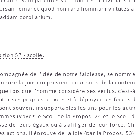
ucatio. Nam parentes solo honoris et invidiæ stim
s forsan remanet quod non raro hominum virtute
addam corollarium.
ition 57 - scolie
.
ccompagnée de l’idée de notre faiblesse, se nomme 
rieure la joie qui provient pour nous de la contem
e fois que l’homme considère ses vertus, c’est-à-d
nter ses propres actions et à déployer les forces 
sont souvent insupportables les uns pour les autre
ommes (voyez le
Scol. de la Propos. 24
et le
Scol. 
sse de leurs égaux ou à s’affliger de leur force. Ch
actions, il éprouve de la joie (par la
Propos. 53
)