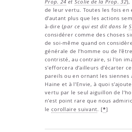
Prop. 24
et
Scolie de la Prop. 32
),
de leur vertu. Toutes les fois en 
d’autant plus que les actions sem
à-dire (
par ce qui est dit dans le
S
considérer comme des choses sing
de soi-même quand on considère e
générale de l’homme ou de l’être 
contristé, au contraire, si l’on 
s’efforcera d’ailleurs d’écarter ce
pareils ou en ornant les siennes
Haine et à l’Envie, à quoi s’ajou
vertu par le seul aiguillon de l’h
n’est point rare que nous admiri
*
le
corollaire suivant
.
[
]