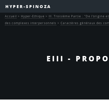
HYPER-SPINOZA
Accueil
>
Hyper-Ethique
>
III. Troisième Partie : "De l’origine 
des complexes interpersonnels
>
Caractères généraux des com
EIII - PROP