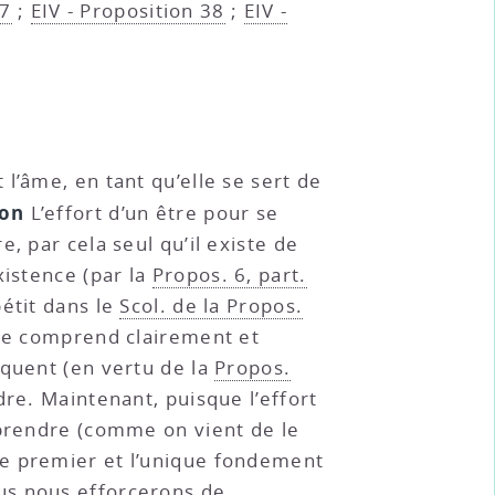
37
;
EIV - Proposition 38
;
EIV -
 l’âme, en tant qu’elle se sert de
on
L’effort d’un être pour se
tre, par cela seul qu’il existe de
xistence (par la
Propos. 6, part.
pétit dans le
Scol. de la Propos.
elle comprend clairement et
équent (en vertu de la
Propos.
dre. Maintenant, puisque l’effort
mprendre (comme on vient de le
 le premier et l’unique fondement
us nous efforcerons de