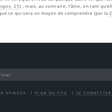
ropos. 25
) ; mais, au contraire, l’âme, en tant qu’e
que ce qui sera un moyen de comprendre (par la
D
ER-SPINOZA
PLAN DU SITE
SE CONNECTER