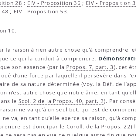
sition 28
;
EIV - Proposition 36
;
EIV - Proposition 
n 48
;
EIV - Proposition 53
.
ion 10
.
r la raison à rien autre chose qu’à comprendre, et
Démonstrati
e que ce qui la conduit à comprendre.
 que son essence (par la
Propos. 7, part. 3
), cet ê
oué d’une force par laquelle il persévère dans l’e
saire de sa nature déterminée (voy. la Déf. de l’ap
aison n’est autre chose que notre âme, en tant qu’
dans le
Scol. 2 de la Propos. 40, part. 2
). Par cons
e raison ne va qu’à un seul but, qui est de compren
 ne va, en tant qu’elle exerce sa raison, qu’à co
prendre est donc (par le
Coroll. de la Propos. 22
)
e ne sera pas en vue de quelque autre fin que no