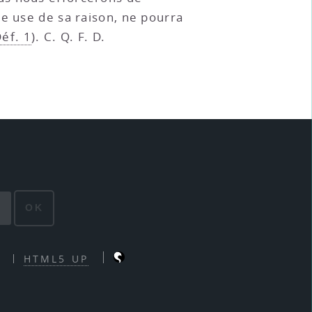
lle use de sa raison, ne pourra
éf. 1
). C. Q. F. D.
OK
HTML5 UP