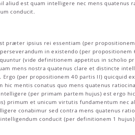
l aliud est quam intelligere nec mens quatenus rati
ndum conducit.
st præter ipsius rei essentiam (per propositionem 
d perseverandum in existendo (per propositionem 
uuntur (vide definitionem appetitus in scholio prop
quam mens nostra quatenus clare et distincte intelli
). Ergo (per propositionem 40 partis II) quicquid e
m hic mentis conatus quo mens quatenus ratiocin
intelligere (per primam partem hujus) est ergo hic
us) primum et unicum virtutis fundamentum nec ali
lligere conabimur sed contra mens quatenus ratio
 intelligendum conducit (per definitionem 1 hujus)