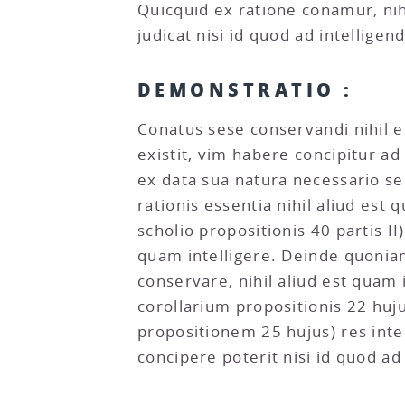
Quicquid ex ratione conamur, nihi
judicat nisi id quod ad intellige
DEMONSTRATIO :
Conatus sese conservandi nihil e
existit, vim habere concipitur a
ex data sua natura necessario seq
rationis essentia nihil aliud est 
scholio propositionis 40 partis II
quam intelligere. Deinde quonia
conservare, nihil aliud est quam 
corollarium propositionis 22 huj
propositionem 25 hujus) res inte
concipere poterit nisi id quod ad