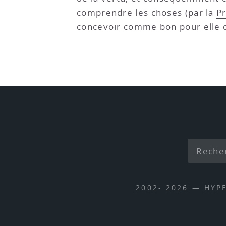
comprendre les choses (par la
P
concevoir comme bon pour elle 
2002- 2026 — HYP