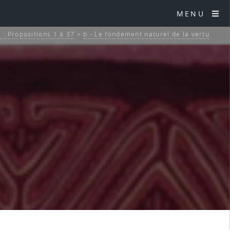
MENU
 : Propositions 1 à 37
>
b - Le fondement naturel de la vertu
6