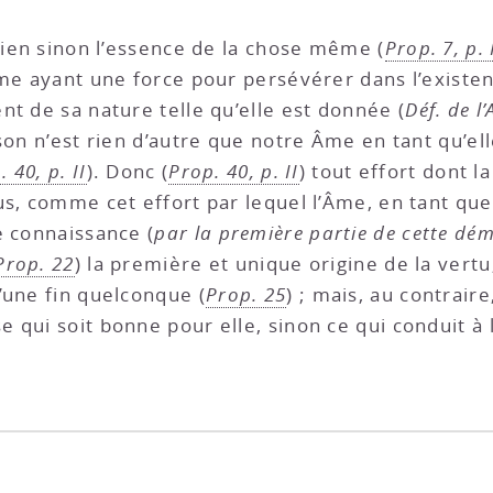
rien sinon l’essence de la chose même (
Prop. 7, p. 
mme ayant une force pour persévérer dans l’existen
nt de sa nature telle qu’elle est donnée (
Déf. de l
ison n’est rien d’autre que notre Âme en tant qu’el
 40, p. II
). Donc (
Prop. 40, p. II
) tout effort dont l
us, comme cet effort par lequel l’Âme, en tant que
e connaissance (
par la première partie de cette dé
 Prop. 22
) la première et unique origine de la vert
’une fin quelconque (
Prop. 25
) ; mais, au contrair
 qui soit bonne pour elle, sinon ce qui conduit à 