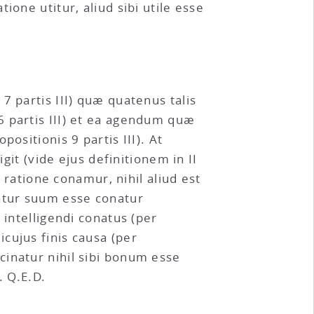
one utitur, aliud sibi utile esse
7 partis III) quæ quatenus talis
6 partis III) et ea agendum quæ
ositionis 9 partis III). At
git (vide ejus definitionem in II
x ratione conamur, nihil aliud est
atur suum esse conatur
 intelligendi conatus (per
cujus finis causa (per
cinatur nihil sibi bonum esse
. Q.E.D.