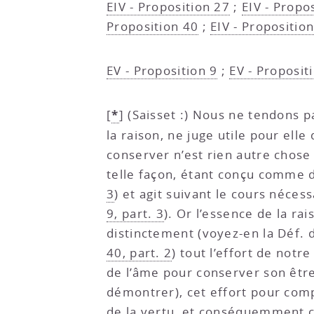
EIV - Proposition 27
;
EIV - Propo
Proposition 40
;
EIV - Propositio
EV - Proposition 9
;
EV - Proposit
*
[
]
(Saisset :) Nous ne tendons pa
la raison, ne juge utile pour ell
conserver n’est rien autre chose
telle façon, étant conçu comme d
3
) et agit suivant le cours néces
9, part. 3
). Or l’essence de la r
distinctement (voyez-en la Déf. 
40, part. 2
) tout l’effort de notr
de l’âme pour conserver son être
démontrer), cet effort pour com
de la vertu, et conséquemment c