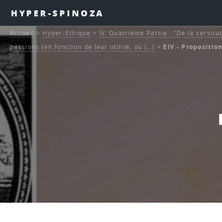
HYPER-SPINOZA
Accueil
>
Hyper-Ethique
>
IV. Quatrième Partie : "De la servitu
passions (en fonction de leur utilité, ou (…)
>
EIV - Propositio