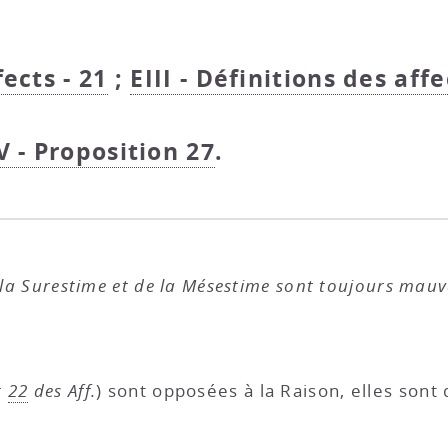
fects - 21
;
EIII - Définitions des affe
V - Proposition 27
.
 la Surestime et de la Mésestime sont toujours mauv
t
22
des Aff.
) sont opposées à la Raison, elles sont