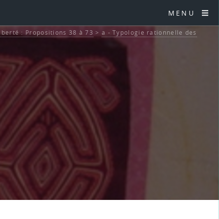
MENU
liberté : Propositions 38 à 73
>
a - Typologie rationnelle des
8