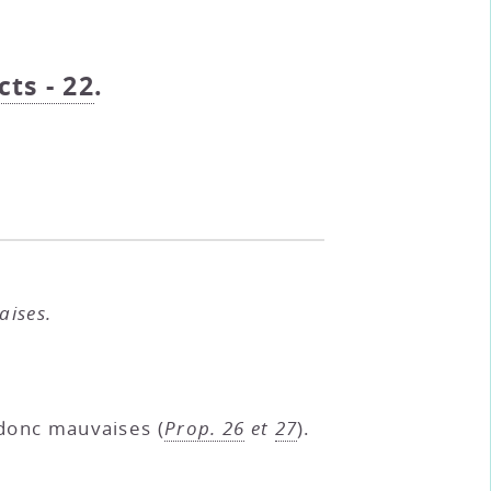
cts - 22
.
aises.
 donc mauvaises (
Prop. 26
et
27
).