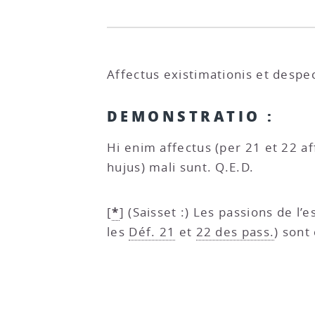
Affectus existimationis et despe
DEMONSTRATIO :
Hi enim affectus (per 21 et 22 a
hujus) mali sunt. Q.E.D.
*
[
]
(Saisset :) Les passions de l
les
Déf. 21
et
22 des pass.
) sont