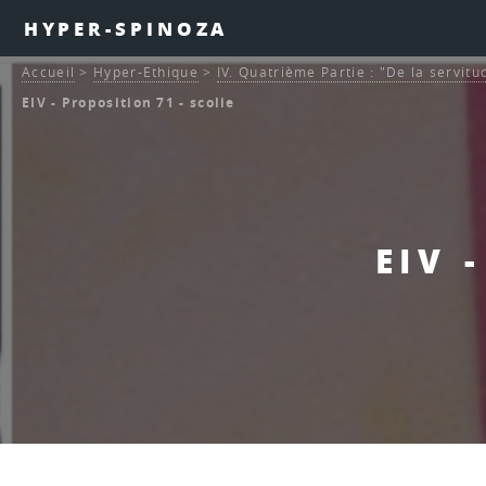
HYPER-SPINOZA
Accueil
>
Hyper-Ethique
>
IV. Quatrième Partie : "De la servitu
EIV - Proposition 71 - scolie
EIV 