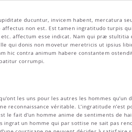
piditate ducuntur, invicem habent, mercatura se
o affectus non est. Est tamen ingratitudo turpis
ia etc. affectum esse indicat. Nam qui præ stultiti
le qui donis non movetur meretricis ut ipsius libid
 Nam hic contra animum habere constantem ostendit q
atitur corrumpi.
 qu’ont les uns pour les autres les hommes qu’un d
e reconnaissance véritable. L’ingratitude n’est p
est le fait d’un homme anime de sentiments de hain
as ingrat un homme qui par sottise ne sait pas rendr
d’une courtisane ne peuvent décider à satisfaire s