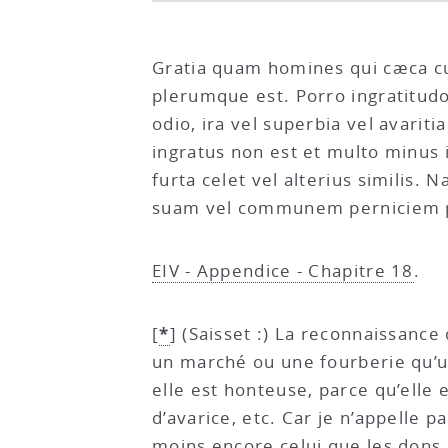
Gratia quam homines qui cæca cu
plerumque est. Porro ingratitud
odio, ira vel superbia vel avarit
ingratus non est et multo minus il
furta celet vel alterius similis.
suam vel communem perniciem p
EIV - Appendice - Chapitre 18
.
*
[
]
(Saisset :) La reconnaissance
un marché ou une fourberie qu’un
elle est honteuse, parce qu’elle 
d’avarice, etc. Car je n’appelle p
moins encore celui que les dons 