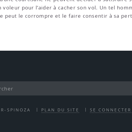
un voleur pour l’aider à cacher son vol. Un tel ho
peut le corrompre et le faire consentir à sa perte
ER-SPINOZA
PLAN DU SITE
SE CONNECTER