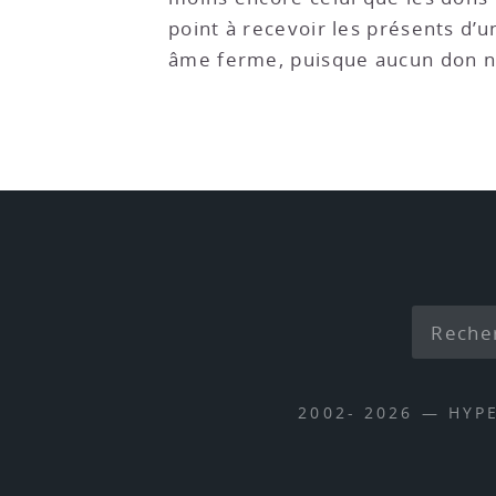
point à recevoir les présents d’
âme ferme, puisque aucun don ne 
2002- 2026 — HYP