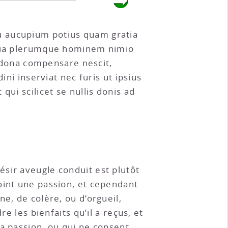
u aucupium potius quam gratia
 quia plerumque hominem nimio
a dona compensare nescit,
ini inserviat nec furis ut ipsius
ui scilicet se nullis donis ad
ésir aveugle conduit est plutôt
oint une passion, et cependant
e, de colère, ou d’orgueil,
e les bienfaits qu’il a reçus, et
a passion, ou qui ne consent