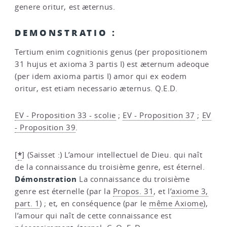
genere oritur, est æternus.
DEMONSTRATIO :
Tertium enim cognitionis genus (per propositionem
31 hujus et axioma 3 partis I) est æternum adeoque
(per idem axioma partis I) amor qui ex eodem
oritur, est etiam necessario æternus. Q.E.D.
EV - Proposition 33 - scolie
;
EV - Proposition 37
;
EV
- Proposition 39
.
*
[
]
(Saisset :) L’amour intellectuel de Dieu. qui naît
de la connaissance du troisième genre, est éternel.
Démonstration
La connaissance du troisième
genre est éternelle (par la
Propos. 31
, et l’
axiome 3,
part. 1
) ; et, en conséquence (par le
même Axiome
),
l’amour qui naît de cette connaissance est