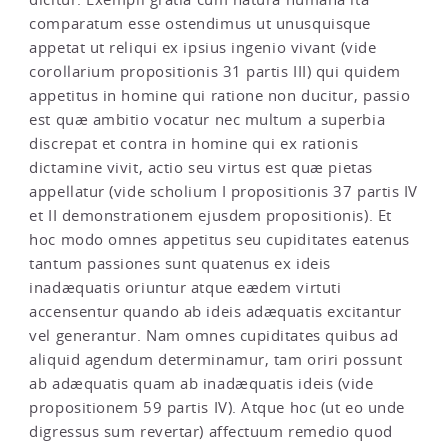
comparatum esse ostendimus ut unusquisque
appetat ut reliqui ex ipsius ingenio vivant (vide
corollarium propositionis 31 partis III) qui quidem
appetitus in homine qui ratione non ducitur, passio
est quæ ambitio vocatur nec multum a superbia
discrepat et contra in homine qui ex rationis
dictamine vivit, actio seu virtus est quæ pietas
appellatur (vide scholium I propositionis 37 partis IV
et II demonstrationem ejusdem propositionis). Et
hoc modo omnes appetitus seu cupiditates eatenus
tantum passiones sunt quatenus ex ideis
inadæquatis oriuntur atque eædem virtuti
accensentur quando ab ideis adæquatis excitantur
vel generantur. Nam omnes cupiditates quibus ad
aliquid agendum determinamur, tam oriri possunt
ab adæquatis quam ab inadæquatis ideis (vide
propositionem 59 partis IV). Atque hoc (ut eo unde
digressus sum revertar) affectuum remedio quod