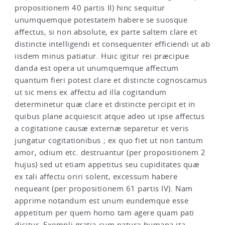
propositionem 40 partis II) hinc sequitur
unumquemque potestatem habere se suosque
affectus, si non absolute, ex parte saltem clare et
distincte intelligendi et consequenter efficiendi ut ab
iisdem minus patiatur. Huic igitur rei præcipue
danda est opera ut unumquemque affectum
quantum fieri potest clare et distincte cognoscamus
ut sic mens ex affectu ad illa cogitandum
determinetur quæ clare et distincte percipit et in
quibus plane acquiescit atque adeo ut ipse affectus
a cogitatione causæ externæ separetur et veris
jungatur cogitationibus ; ex quo fiet ut non tantum
amor, odium etc. destruantur (per propositionem 2
hujus) sed ut etiam appetitus seu cupiditates quæ
ex tali affectu oriri solent, excessum habere
nequeant (per propositionem 61 partis IV). Nam
apprime notandum est unum eundemque esse
appetitum per quem homo tam agere quam pati
dicitur. Exempli gratia cum natura humana ita