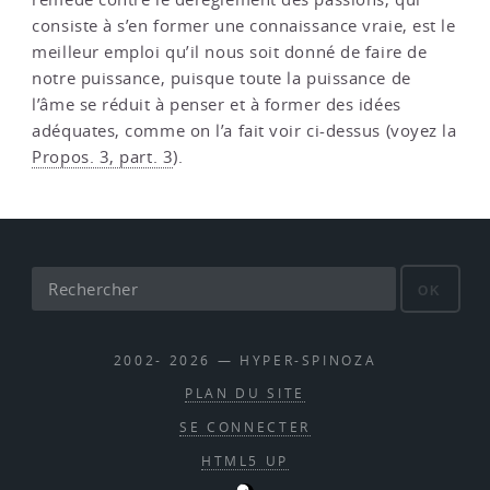
consiste à s’en former une connaissance vraie, est le
meilleur emploi qu’il nous soit donné de faire de
notre puissance, puisque toute la puissance de
l’âme se réduit à penser et à former des idées
adéquates, comme on l’a fait voir ci-dessus (voyez la
Propos. 3, part. 3
).
OK
2002- 2026 — HYPER-SPINOZA
PLAN DU SITE
SE CONNECTER
HTML5 UP