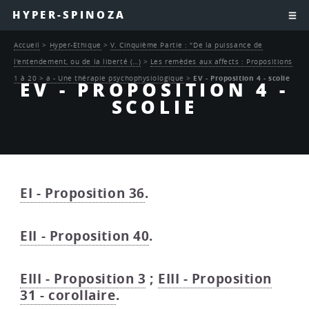
HYPER-SPINOZA
Accueil
>
Hyper-Ethique
>
V. Cinquième Partie : "De la puissance de
l’entendement, ou de la liberté (…)
>
Les remèdes aux affects : Propositions
1 à 20
>
a - Une thérapie psychophysiologique
>
EV - Proposition 4 - scolie
EV - PROPOSITION 4 -
SCOLIE
EI - Proposition 36
.
EII - Proposition 40
.
EIII - Proposition 3
;
EIII - Proposition
31 - corollaire
.