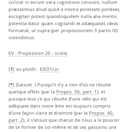
scilicet in eorum vera cognitione consistit, nullum
præstantius aliud quod a nostra potestate pendeat,
excogitari potest quandoquidem nulla alia mentis
potentia datur quam cogitandi et adæquatas ideas
formandi, ut supra (per propositionem 3 partis III)
ostendimus.
EV - Proposition 20 - scolie
.
1
[
]
ou plutôt :
EIII31cor
*
[
]
(Saisset :) Puisqu’il n’y a rien d’où ne résulte
quelque effets (par la
Propos. 36, part. 1
), et
puisque tout ce qui résulte d’une idée qui est
adéquate dans notre âme est toujours compris
d’une façon claire et distincte (par la
Propos. 40,
part. 2
), il s’ensuit que chacun de nous a le pouvoir
de se former de soi-même et de ses passions une