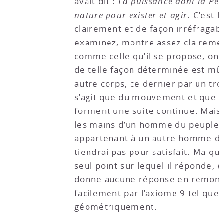
avait dit :
La puissance dont la Pe
nature pour exister et agir
. C’est
clairement et de façon irréfragab
examinez, montre assez clairemen
comme celle qu’il se propose, on 
de telle façon déterminée est m
autre corps, ce dernier par un tro
s’agit que du mouvement et que n
forment une suite continue. Mais 
les mains d’un homme du peuple, et
appartenant à un autre homme du p
tiendrai pas pour satisfait. Ma q
seul point sur lequel il réponde,
donne aucune réponse en remontan
facilement par l’axiome 9 tel qu
géométriquement.