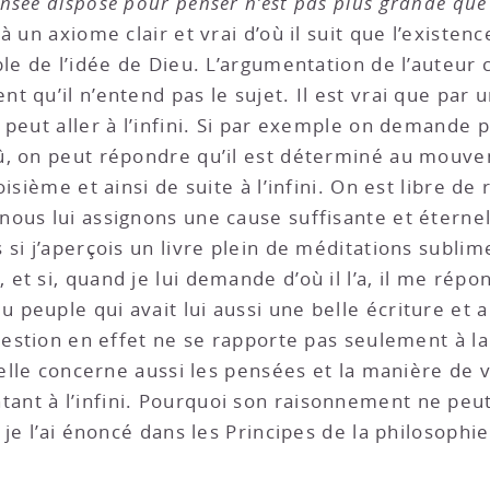
nsée dispose pour penser n’est pas plus grande que
 là un axiome clair et vrai d’où il suit que l’existe
le de l’idée de Dieu. L’argumentation de l’auteur 
t qu’il n’entend pas le sujet. Il est vrai que par
peut aller à l’infini. Si par exemple on demande p
û, on peut répondre qu’il est déterminé au mouve
isième et ainsi de suite à l’infini. On est libre de
ous lui assignons une cause suffisante et éternel
si j’aperçois un livre plein de méditations sublim
 si, quand je lui demande d’où il l’a, il me répond
euple qui avait lui aussi une belle écriture et ain
uestion en effet ne se rapporte pas seulement à la 
 elle concerne aussi les pensées et la manière de 
t à l’infini. Pourquoi son raisonnement ne peut s
e je l’ai énoncé dans les Principes de la philosop