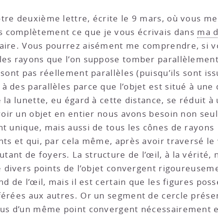
tre deuxième lettre, écrite le 9 mars, où vous me
s complètement ce que je vous écrivais dans
ma d
ulaire. Vous pourrez aisément me comprendre, si 
les rayons que l’on suppose tomber parallèlement
 sont pas réellement parallèles (puisqu’ils sont iss
 des parallèles parce que l’objet est situé à une 
 la lunette, eu égard à cette distance, se réduit à 
 voir un objet en entier nous avons besoin non se
nt unique, mais aussi de tous les cônes de rayons
ts et qui, par cela même, après avoir traversé le 
nt de foyers. La structure de l’œil, à la vérité, n
de divers points de l’objet convergent rigoureusem
nd de l’œil, mais il est certain que les figures pos
éférées aux autres. Or un segment de cercle prése
ssus d’un même point convergent nécessairement 