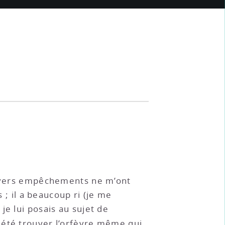
 divers empêchements ne m’ont
 ; il a beaucoup ri (je me
je lui posais au sujet de
i été trouver l’orfèvre même qui