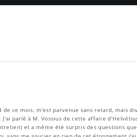
 14 de ce mois, m’est parvenue sans retard, mais
J’ai parlé à M. Vossius de cette affaire d’Helvétius
ntretien) et a même été surpris des questions que 
oi, sans me soucier en rien de cet étonnement j’a