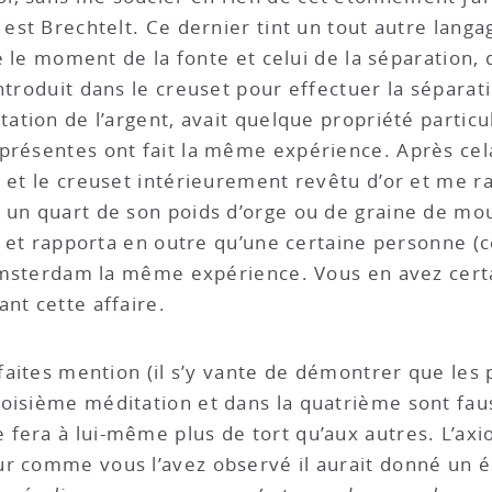
 est Brechtelt. Ce dernier tint un tout autre lang
re le moment de la fonte et celui de la séparation,
troduit dans le creuset pour effectuer la séparation
ation de l’argent, avait quelque propriété particuliè
 présentes ont fait la même expérience. Après cel
 et le creuset intérieurement revêtu d’or et me ra
un quart de son poids d’orge ou de graine de mouta
re et rapporta en outre qu’une certaine personne (c
à Amsterdam la même expérience. Vous en avez cer
nt cette affaire.
 faites mention (il s’y vante de démontrer que les
oisième méditation et dans la quatrième sont fau
fera à lui-même plus de tort qu’aux autres. L’axi
 comme vous l’avez observé il aurait donné un énon