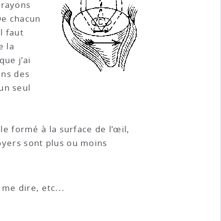
 rayons
 De chacun
l faut
e la
que j’ai
oins des
un seul
 formé à la surface de l’œil,
foyers sont plus ou moins
me dire, etc...