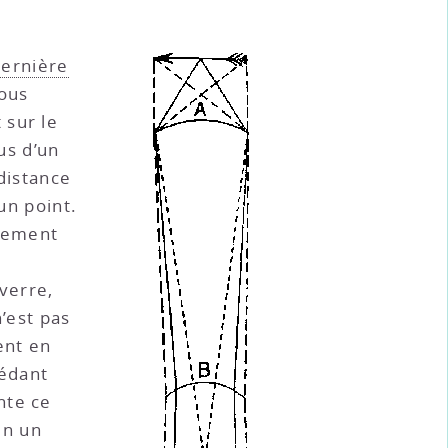
ernière
vous
 sur le
us d’un
distance
un point.
ulement
verre,
’est pas
ent en
sédant
nte ce
en un