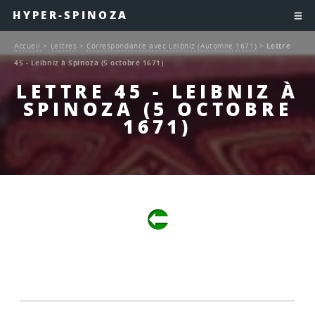
HYPER-SPINOZA
Accueil
>
Lettres
>
Correspondance avec Leibniz (Automne 1671)
>
Lettre
45 - Leibniz à Spinoza (5 octobre 1671)
LETTRE 45 - LEIBNIZ À
SPINOZA (5 OCTOBRE
1671)