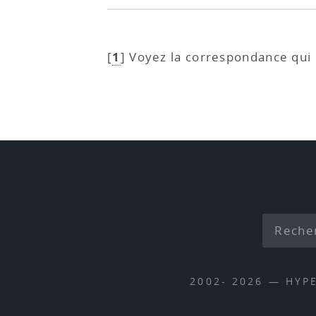
1
[
]
Voyez la correspondance qui 
2002- 2026 — HYP