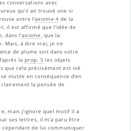
ses conversations avec
reux qu’il ait trouvé une si
rouve entre l’
axiome 4
de la
t, il est affirmé que l’idée de
, dans l’
axiome
, que la
 Mais, à dire vrai, je ne
tance de plume soit dans votre
d’après la
prop. 5
les objets
rs que cela précisément est nié
ense inutile en conséquence d’en
 clairement la pensée de
e, mais j’ignore quel motif il a
ar ses lettres, il m’a paru être
éré cependant de lui communiquer