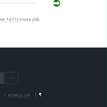
ne 1671)
(note jld).
OK
HTML5 UP