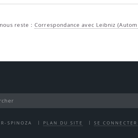
nous reste :
Correspondance avec Leibniz (Autom
ER-SPINOZA
PLAN DU SITE
SE CONNECTER