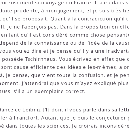
heureusement son voyage en France. Il a eu dans 
ite prudente, à mon jugement, et je suis très heu
qu’il se proposait. Quant à la contradiction qu’il t
II
, je ne l’aperçois pas. Dans
la proposition
en effe
en tant qu’il est considéré comme chose pensante
 dépend de la connaissance ou de l’idée de la cause.
ous voulez dire et je pense qu’il y a une inadver
ue possède Tschirnhaus. Vous écrivez en effet que 
 sont cause efficiente des idées elles-mêmes, alo
là, je pense, que vient toute la confusion, et je p
moment. J’attendrai que vous m’ayez expliqué plus
aussi s’il a un exemplaire correct.
1
ance ce Leibniz
[
]
dont il vous parle dans sa lettr
ler à Francfort. Autant que je puis le conjecturer p
sé dans toutes les sciences. Je croirais inconsid