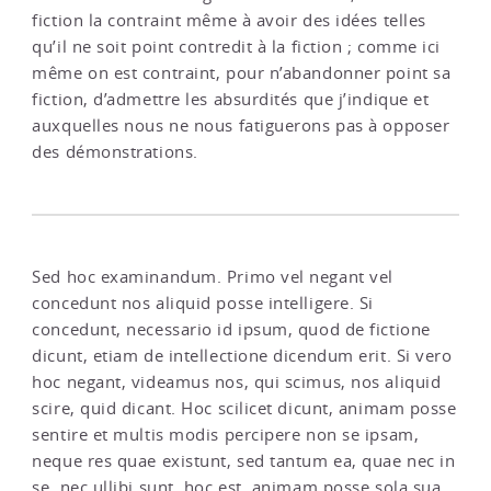
fiction la contraint même à avoir
des idées telles
qu’il ne soit point contredit à la fiction ; comme ici
même on est contraint, pour n’abandonner point sa
fiction, d’admettre les absurdités que j’indique et
auxquelles nous ne nous fatiguerons pas à opposer
des démonstrations.
Sed hoc examinandum. Primo vel negant vel
concedunt nos aliquid posse intelligere. Si
concedunt, necessario id ipsum, quod de fictione
dicunt, etiam de intellectione dicendum erit. Si vero
hoc negant, videamus nos, qui scimus, nos aliquid
scire, quid dicant. Hoc scilicet dicunt, animam posse
sentire et multis modis percipere non se ipsam,
neque res quae existunt, sed tantum ea, quae nec in
se, nec ullibi sunt, hoc est, animam posse sola sua