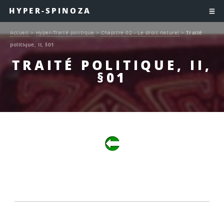
HYPER-SPINOZA
Accueil
>
Hyper-Traité politique
>
Chapitre 02 - Le droit naturel
>
Traité
politique, II, §01
TRAITÉ POLITIQUE, II,
§01