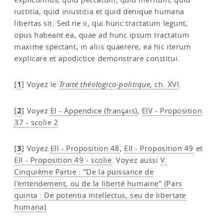
iustitia, quid iniustitia et quid denique humana
libertas sit. Sed ne ii, qui hunc tractatum legunt,
opus habeant ea, quae ad hunc ipsum tractatum
maxime spectant, in aliis quaerere, ea hic iterum
explicare et apodictice demonstrare constitui.
1
[
]
Voyez le
Traité théologico-politique
, ch. XVI
.
2
[
]
Voyez
EI - Appendice (français)
,
EIV - Proposition
37 - scolie 2
3
[
]
Voyez
EII - Proposition 48
,
EII - Proposition 49
et
EII - Proposition 49 - scolie
. Voyez aussi
V.
Cinquième Partie : "De la puissance de
l’entendement, ou de la liberté humaine" (Pars
quinta : De potentia intellectus, seu de libertate
humana)