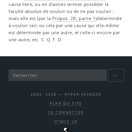
cause libre, ou en d’autres termes posséder la
faculté absolue de vouloir ou de ne pas vouloir ;
mais elle est (par la
Propos. 28, partie 1
)déterminée
à vouloir ceci ou cela par une cause qui elle-même
est déterminée par une autre, et celle-ci encore par
une autre, etc. C. Q. F. D.
OK
2002- 2026 — HYPER-SPINOZA
PLAN DU SITE
SE CONNECTER
HTML5 UP