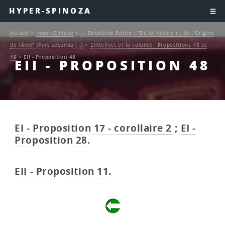
HYPER-SPINOZA
Accueil
>
Hyper-Ethique
>
II. Deuxième Partie : "De la Nature et de l’Origine
de l’Âme" (Pars secunda (…)
>
L’intellect et la volonté : Propositions 48 et
49
>
EII - Proposition 48
EII - PROPOSITION 48
EI - Proposition 17 - corollaire 2
;
EI -
Proposition 28
.
EII - Proposition 11
.