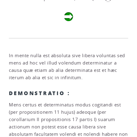
In mente nulla est absoluta sive libera voluntas sed
mens ad hoc vel illud volendum determinatur a
causa quæ etiam ab alia determinata est et hæc
iterum ab alia et sic in infinitum.
DEMONSTRATIO :
Mens certus et determinatus modus cogitandi est
(per propositionem 11 hujus) adeoque (per
corollarium II propositionis 17 partis I) suarum
actionum non potest esse causa libera sive
absolutam facultatem volendi et nolendi habere non