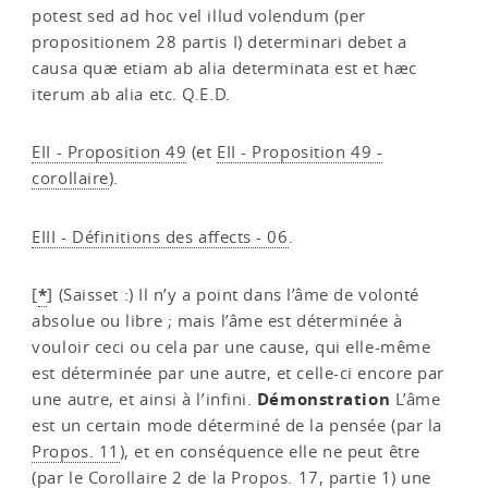
potest sed ad hoc vel illud volendum (per
propositionem 28 partis I) determinari debet a
causa quæ etiam ab alia determinata est et hæc
iterum ab alia etc. Q.E.D.
EII - Proposition 49
(et
EII - Proposition 49 -
corollaire
).
EIII - Définitions des affects - 06
.
*
[
]
(Saisset :) Il n’y a point dans l’âme de volonté
absolue ou libre ; mais l’âme est déterminée à
vouloir ceci ou cela par une cause, qui elle-même
est déterminée par une autre, et celle-ci encore par
Démonstration
une autre, et ainsi à l’infini.
L’âme
est un certain mode déterminé de la pensée (par la
Propos. 11
), et en conséquence elle ne peut être
(par le
Corollaire 2 de la Propos. 17, partie 1
) une