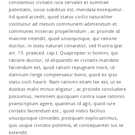
constantius civitatis iura servabit et summae
potestatis, cuius subditus est, mandata exsequetur.
Ad quod accedit, quod status civilis naturaliter
instituitur ad metum communem adimendum et
communes miserias propellendum ; ac proinde id
maxime intendit, quod unusquisque, qui ratione
ducitur, in statu naturali conaretur, sed frustra (per
art. 15. praeced. cap.). Quapropter si homini, qui
ratione ducitur, id aliquando ex civitatis mandato
faciendum est, quod rationi repugnare novit, id
damnum longe compensatur bono, quod ex ipso
statu civili haurit. Nam rationis etiam lex est, ut ex
duobus malis minus eligatur ; ac proinde concludere
possumus, neminem quicquam contra suae rationis
praescriptum agere, quatenus id agit, quod iure
civitatis faciendum est ; quod nobis facilius
unusquisque concedet, postquam explicuerimus,
quo usque civitatis potentia, et consequenter ius se
extendit.