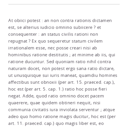
At obiici potest : an non contra rationis dictamen
est, se alterius iudicio omnino subiicere ? et
consequenter : an status civilis rationi non
repugnat ? Ex quo sequeretur statum civilem
irrationalem esse, nec posse creari nisi ab
hominibus ratione destitutis ; at minime ab iis, qui
ratione ducuntur. Sed quoniam ratio nihil contra
naturam docet, non potest ergo sana ratio dictare,
ut unusquisque sui iuris maneat, quamdiu homines
affectibus sunt obnoxii (per art. 15. praeced. cap.),
hoc est (per art. 5. cap. 1.) ratio hoc posse fieri
negat. Adde, quod ratio omnino docet pacem
quaerere, quae quidem obtineri nequit, nisi
communia civitatis iura inviolata serventur ; atque
adeo quo homo ratione magis ducitur, hoc est (per
art. 11. praeced. cap.) quo magis liber est, eo