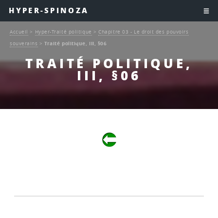
HYPER-SPINOZA
Accueil
>
Hyper-Traité politique
>
Chapitre 03 - Le droit des pouvoirs
souverains
>
Traité politique, III, §06
TRAITÉ POLITIQUE,
III, §06