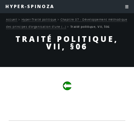
HYPER-SPINOZA
Accueil
>
Hyper-Traité politique
>
Chapitre 07 - Développement méthodique
des principes d’organisation d’une (…)
>
Traité politique, VII, §06
TRAITÉ POLITIQUE,
VII, §06