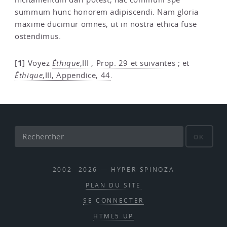
summum hunc honorem adipiscendi. Nam gloria
maxime ducimur omnes, ut in nostra ethica fuse
ostendimus.
1
[
]
Voyez
Éthique
,III , Prop. 29 et suivantes
; et
Éthique
,III, Appendice, 44
.
OK
2002- 2026 — HYPER-SPINOZA
PLAN DU SITE
SE CONNECTER
HTML5 UP