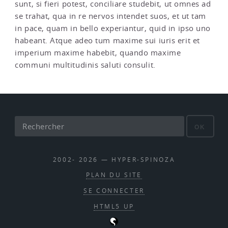
sunt, si fieri potest, conciliare studebit, ut omnes ad
se trahat, qua in re nervos intendet suos, et ut tam
in pace, quam in bello experiantur, quid in ipso uno
habeant. Atque adeo tum maxime sui iuris erit et
imperium maxime habebit, quando maxime
communi multitudinis saluti consulit.
OK
2002- 2026 — HYPER-SPINOZA
PLAN DU SITE
SE CONNECTER
HTML5 UP