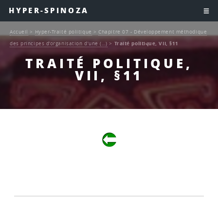
HYPER-SPINOZA
Accueil
>
Hyper-Traité politique
>
Chapitre 07 - Développement méthodique
des principes d’organisation d’une (…)
>
Traité politique, VII, §11
TRAITÉ POLITIQUE,
VII, §11