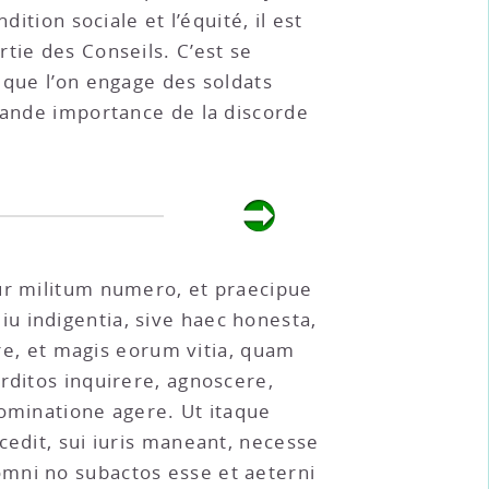
ition sociale et l’équité, il est
tie des Conseils. C’est se
 que l’on engage des soldats
grande importance de la discorde
tur militum numero, et praecipue
u indigentia, sive haec honesta,
ere, et magis eorum vitia, quam
rditos inquirere, agnoscere,
dominatione agere. Ut itaque
cedit, sui iuris maneant, necesse
s omni no subactos esse et aeterni