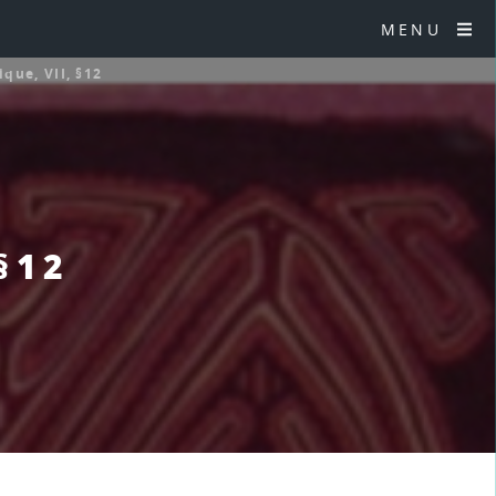
MENU
ique, VII, §12
§12