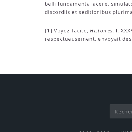
belli fundamenta iacere, simulat
discordiis et seditionibus plurima
1
[
]
Voyez Tacite,
Histoires
, I, XX
respectueusement, envoyait des b