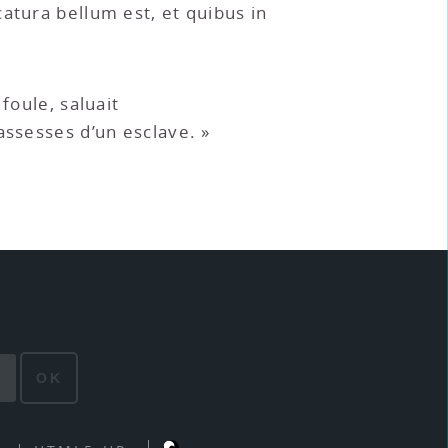
atura bellum est, et quibus in
foule, saluait
assesses d’un esclave. »
OK