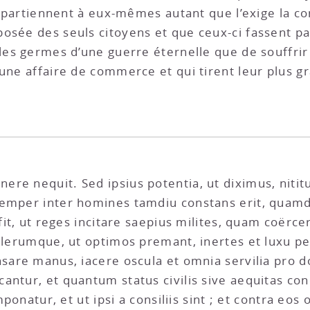
appartiennent à eux-mêmes autant que l’exige la cond
osée des seuls citoyens et que ceux-ci fassent par
 les germes d’une guerre éternelle que de souffrir
 une affaire de commerce et qui tirent leur plus 
re nequit. Sed ipsius potentia, ut diximus, niti
emper inter homines tamdiu constans erit, quamdi
 fit, ut reges incitare saepius milites, quam coërc
 plerumque, ut optimos premant, inertes et luxu pe
nsare manus, iacere oscula et omnia servilia pro 
antur, et quantum status civilis sive aequitas con
omponatur, et ut ipsi a consiliis sint ; et contra eo