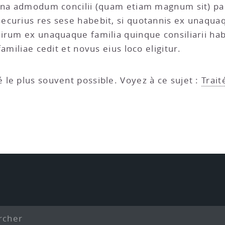
agna admodum concilii (quam etiam magnum sit) pa
ecurius res sese habebit, si quotannis ex unaquaq
mirum ex unaquaque familia quinque consiliarii ha
amiliae cedit et novus eius loco eligitur.
é le plus souvent possible. Voyez à ce sujet :
Trait