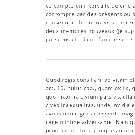
ce compte un intervalle de cinq 
corrompre par des présents ou de
conséquent le mieux sera de re
deux membres nouveaux (je suppos
jurisconsulte d’une famille se ret
Quod regis consiliarii ad vitam 
art. 10. huius cap., quam ex iis,
quo maxima civium pars vix ull
cives inaequalitas, unde invidia
avidis non ingratae essent ; ma
rege minime adversante. Nam quo
proni erunt. Imo quinque annoru