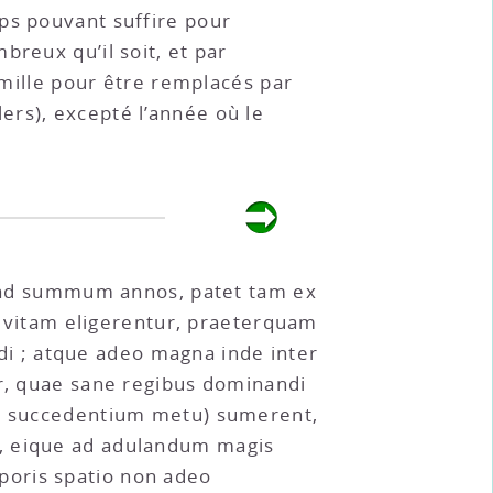
ps pouvant suffire pour
breux qu’il soit, et par
ille pour être remplacés par
ers), excepté l’année où le
ue ad summum annos, patet tam ex
ad vitam eligerentur, praeterquam
i ; atque adeo magna inde inter
ur, quae sane regibus dominandi
cet succedentium metu) sumerent,
t, eique ad adulandum magis
poris spatio non adeo