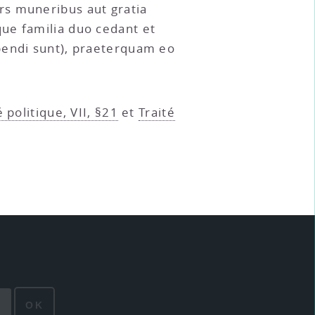
rs muneribus aut gratia
ue familia duo cedant et
bendi sunt), praeterquam eo
é politique, VII, §21
et
Traité
OK