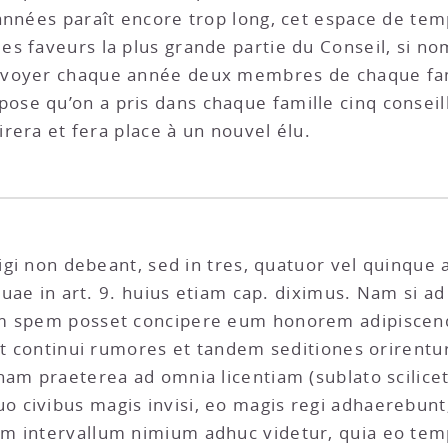
années paraît encore trop long, cet espace de tem
s faveurs la plus grande partie du Conseil, si nom
nvoyer chaque année deux membres de chaque fam
e qu’on a pris dans chaque famille cinq conseill
irera et fera place à un nouvel élu.
eligi non debeant, sed in tres, quatuor vel quinq
 quae in art. 9. huius etiam cap. diximus. Nam si 
am spem posset concipere eum honorem adipiscend
 et continui rumores et tandem seditiones orirent
gnam praeterea ad omnia licentiam (sublato scili
 civibus magis invisi, eo magis regi adhaerebun
m intervallum nimium adhuc videtur, quia eo tem