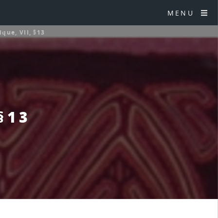
MENU
ique, VII, §13
§13