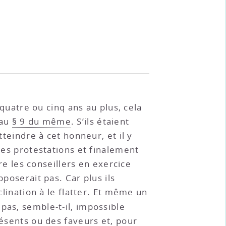
 quatre ou cinq ans au plus, cela
 au
§ 9 du même
. S’ils étaient
tteindre à cet honneur, et il y
 des protestations et finalement
tre les conseillers en exercice
pposerait pas. Car plus ils
clination à le flatter. Et même un
 pas, semble-t-il, impossible
résents ou des faveurs et, pour