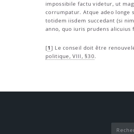
impossibile factu videtur, ut m
corrumpatur. Atque adeo longe s
totidem iisdem succedant (si ni
anno, quo iuris prudens alicuius f
1
[
]
Le conseil doit être renouvel
politique, VIII, §30
.