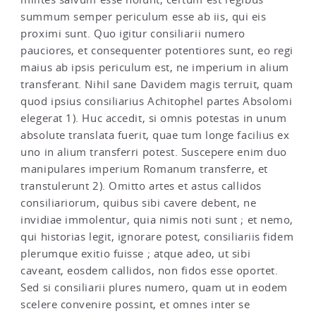
summum semper periculum esse ab iis, qui eis
proximi sunt. Quo igitur consiliarii numero
pauciores, et consequenter potentiores sunt, eo regi
maius ab ipsis periculum est, ne imperium in alium
transferant. Nihil sane Davidem magis terruit, quam
quod ipsius consiliarius Achitophel partes Absolomi
elegerat 1). Huc accedit, si omnis potestas in unum
absolute translata fuerit, quae tum longe facilius ex
uno in alium transferri potest. Suscepere enim duo
manipulares imperium Romanum transferre, et
transtulerunt 2). Omitto artes et astus callidos
consiliariorum, quibus sibi cavere debent, ne
invidiae immolentur, quia nimis noti sunt ; et nemo,
qui historias legit, ignorare potest, consiliariis fidem
plerumque exitio fuisse ; atque adeo, ut sibi
caveant, eosdem callidos, non fidos esse oportet.
Sed si consiliarii plures numero, quam ut in eodem
scelere convenire possint, et omnes inter se