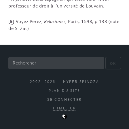
professeur de droit à l’université de Louvain.
5
[
]
Voyez Perez,
Relaciones
, Paris, 1598, p.133 (note
de S. Zac).
OK
2002- 2026 — HYPER-SPINOZA
PLAN DU SITE
SE CONNECTER
HTML5 UP