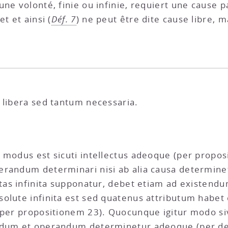
ne volonté, finie ou infinie, requiert une cause p
t et ainsi (
Déf. 7
) ne peut être dite cause libre,
 libera sed tantum necessaria.
i modus est sicuti intellectus adeoque (per propo
randum determinari nisi ab alia causa determinetu
ntas infinita supponatur, debet etiam ad existen
solute infinita est sed quatenus attributum habet
per propositionem 23). Quocunque igitur modo sive 
ndum et operandum determinetur adeoque (per def