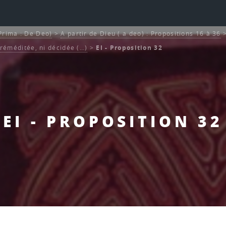
 Prima : De Deo)
>
A partir de Dieu ( a deo) : Propositions 16 à 36
 préméditée, ni décidée (…)
>
EI - Proposition 32
EI - PROPOSITION 32