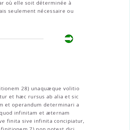
ar où elle soit déterminée à
 mais seulement nécessaire ou
sitionem 28) unaquæque volitio
r et hæc rursus ab alia et sic
dum et operandum determinari a
 quod infinitam et æternam
finita sive infinita concipiatur,
initionem 7) non potest dici