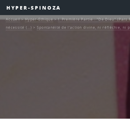
HYPER-SPINOZA
Accueil
>
Hyper-Ethique
>
I. Première Partie : "De Dieu" (Pars
nécessité (…)
>
Spontanéité de l’action divine, ni réfléchie, ni