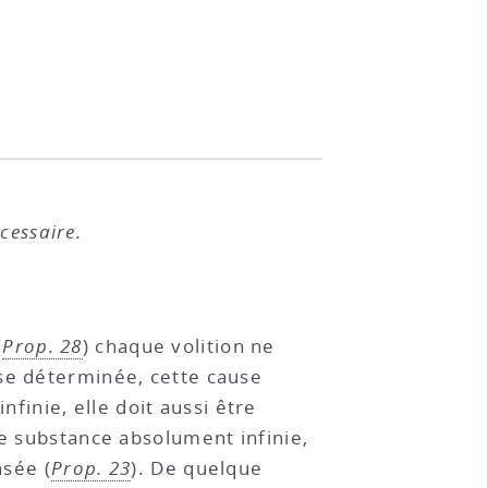
cessaire.
(
Prop. 28
) chaque volition ne
use déterminée, cette cause
nfinie, elle doit aussi être
ne substance absolument infinie,
nsée (
Prop. 23
). De quelque