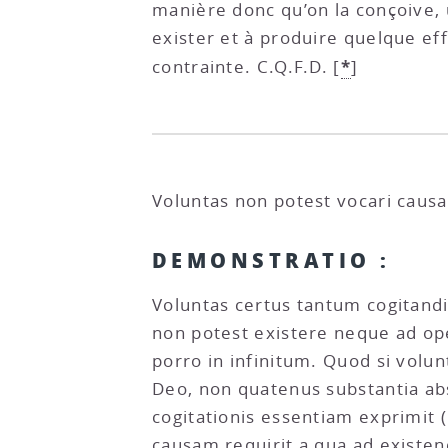
manière donc qu’on la conçoive, u
exister et à produire quelque effe
*
contrainte. C.Q.F.D.
[
]
Voluntas non potest vocari causa
DEMONSTRATIO :
Voluntas certus tantum cogitand
non potest existere neque ad ope
porro in infinitum. Quod si volu
Deo, non quatenus substantia ab
cogitationis essentiam exprimit (
causam requirit a qua ad existe