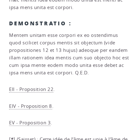
ipsa mens unita est corpori.
DEMONSTRATIO :
Mentem unitam esse corpori ex eo ostendimus
quod scilicet corpus mentis sit objectum (vide
propositiones 12 et 13 hujus) adeoque per eandem
illam rationem idea mentis cum suo objecto hoc est
cum ipsa mente eodem modo unita esse debet ac
ipsa mens unita est corpori. Q.E.D.
EII - Proposition 22
.
EIV - Proposition 8
.
EV - Proposition 3
.
*
[
]
(Saisset) : Cette idée de l’âme est unie à l’âme de