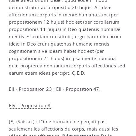
ipsæ affectionum ideæ ; quod eodem modo
demonstratur ac propositio 20 hujus. At ideæ
affectionum corporis in mente humana sunt (per
propositionem 12 hujus) hoc est (per corollarium
propositionis 11 hujus) in Deo quatenus humanæ
mentis essentiam constituit ; ergo harum idearum
ideæ in Deo erunt quatenus humanæ mentis
cognitionem sive ideam habet hoc est (per
propositionem 21 hujus) in ipsa mente humana
quæ propterea non tantum corporis affectiones sed
earum etiam ideas percipit. Q.E.D.
EII - Proposition 23
;
EII - Proposition 47
.
EIV - Proposition 8
.
*
[
]
(Saisset) : L’âme humaine ne perçoit pas
seulement les affections du corps, mais aussi les