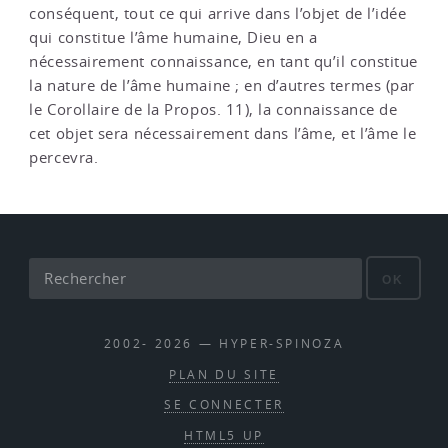
conséquent, tout ce qui arrive dans l’objet de l’idée
qui constitue l’âme humaine, Dieu en a
nécessairement connaissance, en tant qu’il constitue
la nature de l’âme humaine ; en d’autres termes (par
le Corollaire de la Propos. 11), la connaissance de
cet objet sera nécessairement dans l’âme, et l’âme le
percevra.
OK
2002- 2026 — HYPER-SPINOZA
PLAN DU SITE
SE CONNECTER
HTML5 UP