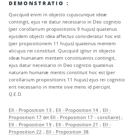
DEMONSTRATIO :
Quicquid enim in objecto cujuscunque ideæ
contingit, ejus rei datur necessario in Deo cognitio
(per corollarium propositionis 9 hujus) quatenus
ejusdem objecti idea affectus consideratur hoc est
(per propositionem 11 hujus) quatenus mentem
alicujus rei constituit. Quicquid igitur in objecto
ideæ humanam mentem constituentis contingit,
ejus datur necessario in Deo cognitio quatenus
naturam humanæ mentis constituit hoc est (per
corollarium propositionis 11 hujus) ejus rei cognitio
erit necessario in mente sive mens id percipit.
Q.E.D.
EII - Proposition 13
;
EII - Proposition 14
;
EII -
Proposition 17
(et
EII - Proposition 17 - corollaire
) ;
EII - Proposition 19
;
EII - Proposition 21
;
EII -
Proposition 22
;
EII - Proposition 38
.