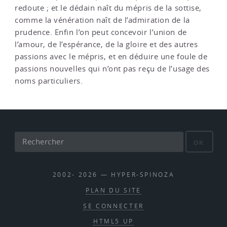
redoute ; et le dédain naît du mépris de la sottise,
comme la vénération naît de l’admiration de la
prudence. Enfin l’on peut concevoir l’union de
l’amour, de l’espérance, de la gloire et des autres
passions avec le mépris, et en déduire une foule de
passions nouvelles qui n’ont pas reçu de l’usage des
noms particuliers.
OK
2002- 2026 — HYPER-SPINOZA
PLAN DU SITE
SE CONNECTER
HTML5 UP