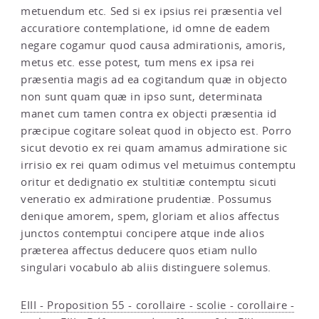
metuendum etc. Sed si ex ipsius rei præsentia vel
accuratiore contemplatione, id omne de eadem
negare cogamur quod causa admirationis, amoris,
metus etc. esse potest, tum mens ex ipsa rei
præsentia magis ad ea cogitandum quæ in objecto
non sunt quam quæ in ipso sunt, determinata
manet cum tamen contra ex objecti præsentia id
præcipue cogitare soleat quod in objecto est. Porro
sicut devotio ex rei quam amamus admiratione sic
irrisio ex rei quam odimus vel metuimus contemptu
oritur et dedignatio ex stultitiæ contemptu sicuti
veneratio ex admiratione prudentiæ. Possumus
denique amorem, spem, gloriam et alios affectus
junctos contemptui concipere atque inde alios
præterea affectus deducere quos etiam nullo
singulari vocabulo ab aliis distinguere solemus.
EIII - Proposition 55 - corollaire - scolie - corollaire -