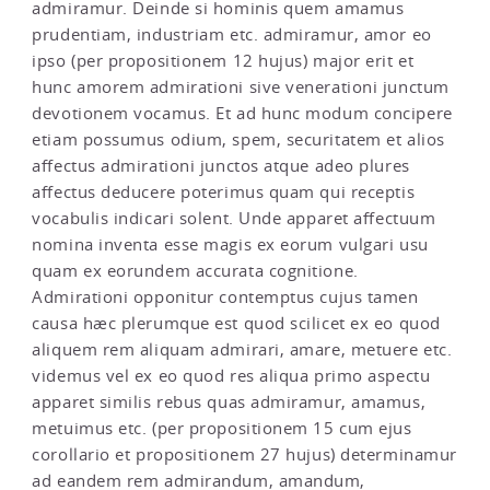
admiramur. Deinde si hominis quem amamus
prudentiam, industriam etc. admiramur, amor eo
ipso (per propositionem 12 hujus) major erit et
hunc amorem admirationi sive venerationi junctum
devotionem vocamus. Et ad hunc modum concipere
etiam possumus odium, spem, securitatem et alios
affectus admirationi junctos atque adeo plures
affectus deducere poterimus quam qui receptis
vocabulis indicari solent. Unde apparet affectuum
nomina inventa esse magis ex eorum vulgari usu
quam ex eorundem accurata cognitione.
Admirationi opponitur contemptus cujus tamen
causa hæc plerumque est quod scilicet ex eo quod
aliquem rem aliquam admirari, amare, metuere etc.
videmus vel ex eo quod res aliqua primo aspectu
apparet similis rebus quas admiramur, amamus,
metuimus etc. (per propositionem 15 cum ejus
corollario et propositionem 27 hujus) determinamur
ad eandem rem admirandum, amandum,