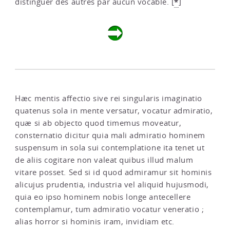
*
distinguer des autres par aucun vocable.
[
]
Hæc mentis affectio sive rei singularis imaginatio
quatenus sola in mente versatur, vocatur admiratio,
quæ si ab objecto quod timemus moveatur,
consternatio dicitur quia mali admiratio hominem
suspensum in sola sui contemplatione ita tenet ut
de aliis cogitare non valeat quibus illud malum
vitare posset. Sed si id quod admiramur sit hominis
alicujus prudentia, industria vel aliquid hujusmodi,
quia eo ipso hominem nobis longe antecellere
contemplamur, tum admiratio vocatur veneratio ;
alias horror si hominis iram, invidiam etc.