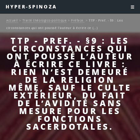
HYPER-SPINOZA
Accueil
>
Traité théologico-politique
>
Préface.
>
TTP - Pref. - §9 : Les
circonstances qui ont poussé l’auteur à écrire ce (…)
TTP - PREF. - §9 : LES
CIRCONSTANCES QUI
ONT POUSSÉ L’AUTEUR
À ÉCRIRE CE LIVRE :
RIEN N’EST DEMEURÉ
DE LA RELIGION
MÊME, SAUF LE CULTE
EXTÉRIEUR, DU FAIT
DE L’AVIDITÉ SANS
MESURE POUR LES
FONCTIONS
SACERDOTALES.