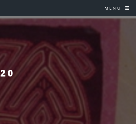
MENU
§20