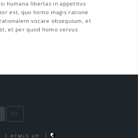
i humana libertas in appetitus
maior est, quo homo magis ratione
 rationalem vocare obsequium, et
est, et per quod homo servus
OK
HTML5 UP