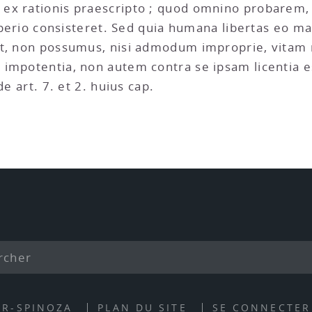
ex rationis praescripto ; quod omnino probarem, s
imperio consisteret. Sed quia humana libertas eo 
st, non possumus, nisi admodum improprie, vitam
 impotentia, non autem contra se ipsam licentia 
de art. 7. et 2. huius cap.
ER-SPINOZA
PLAN DU SITE
SE CONNECTER