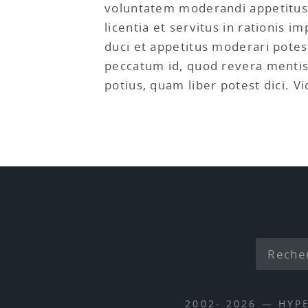
voluntatem moderandi appetitus 
licentia et servitus in rationis 
duci et appetitus moderari pote
peccatum id, quod revera mentis
potius, quam liber potest dici. Vi
2002- 2026 — HYP