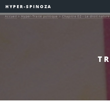
HYPER-SPINOZA
Accueil
>
Hyper-Traité politique
>
Chapitre 02 - Le droit nature
TR