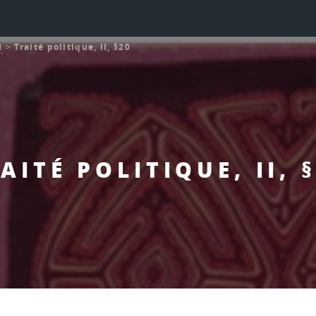
l
>
Traité politique, II, §20
AITÉ POLITIQUE, II, 