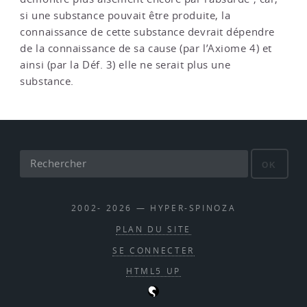
si une substance pouvait être produite, la
connaissance de cette substance devrait dépendre
de la connaissance de sa cause (par l’Axiome 4) et
ainsi (par la Déf. 3) elle ne serait plus une
substance.
OK
2002- 2026 — HYPER-SPINOZA
PLAN DU SITE
SE CONNECTER
HTML5 UP