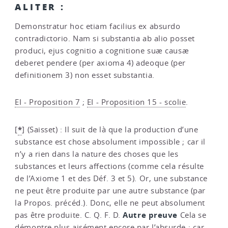
ALITER :
Demonstratur hoc etiam facilius ex absurdo
contradictorio. Nam si substantia ab alio posset
produci, ejus cognitio a cognitione suæ causæ
deberet pendere (per axioma 4) adeoque (per
definitionem 3) non esset substantia.
EI - Proposition 7
;
EI - Proposition 15 - scolie
.
*
[
]
(Saisset) : Il suit de là que la production d’une
substance est chose absolument impossible ; car il
n’y a rien dans la nature des choses que les
substances et leurs affections (comme cela résulte
de l’Axiome 1 et des Déf. 3 et 5). Or, une substance
ne peut être produite par une autre substance (par
la Propos. précéd.). Donc, elle ne peut absolument
Autre preuve
pas être produite. C. Q. F. D.
Cela se
démontre plus aisément encore par l’absurde ; car,