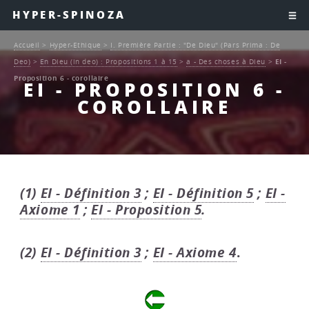
HYPER-SPINOZA
Accueil
>
Hyper-Ethique
>
I. Première Partie : "De Dieu" (Pars Prima : De
Deo)
>
En Dieu (in deo) : Propositions 1 à 15
>
a - Des choses à Dieu
>
EI -
Proposition 6 - corollaire
EI - PROPOSITION 6 -
COROLLAIRE
(1)
EI - Définition 3
;
EI - Définition 5
;
EI -
Axiome 1
;
EI - Proposition 5
.
(2)
EI - Définition 3
;
EI - Axiome 4
.