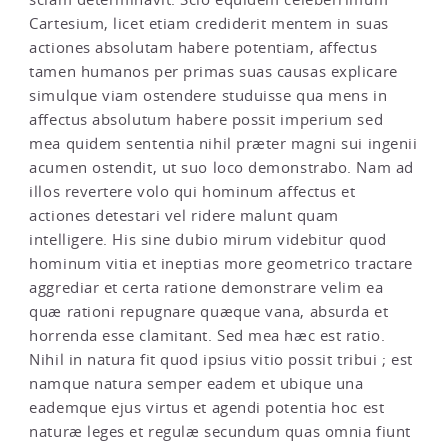
Cartesium, licet etiam crediderit mentem in suas
actiones absolutam habere potentiam, affectus
tamen humanos per primas suas causas explicare
simulque viam ostendere studuisse qua mens in
affectus absolutum habere possit imperium sed
mea quidem sententia nihil præter magni sui ingenii
acumen ostendit, ut suo loco demonstrabo. Nam ad
illos revertere volo qui hominum affectus et
actiones detestari vel ridere malunt quam
intelligere. His sine dubio mirum videbitur quod
hominum vitia et ineptias more geometrico tractare
aggrediar et certa ratione demonstrare velim ea
quæ rationi repugnare quæque vana, absurda et
horrenda esse clamitant. Sed mea hæc est ratio.
Nihil in natura fit quod ipsius vitio possit tribui ; est
namque natura semper eadem et ubique una
eademque ejus virtus et agendi potentia hoc est
naturæ leges et regulæ secundum quas omnia fiunt