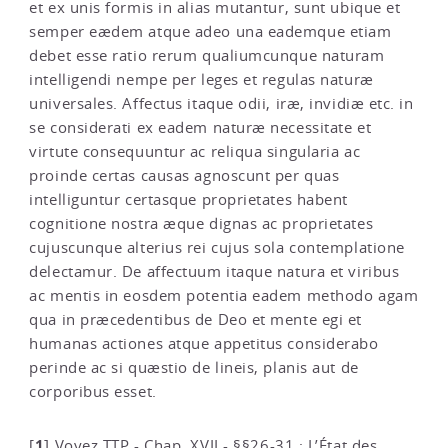
et ex unis formis in alias mutantur, sunt ubique et
semper eædem atque adeo una eademque etiam
debet esse ratio rerum qualiumcunque naturam
intelligendi nempe per leges et regulas naturæ
universales. Affectus itaque odii, iræ, invidiæ etc. in
se considerati ex eadem naturæ necessitate et
virtute consequuntur ac reliqua singularia ac
proinde certas causas agnoscunt per quas
intelliguntur certasque proprietates habent
cognitione nostra æque dignas ac proprietates
cujuscunque alterius rei cujus sola contemplatione
delectamur. De affectuum itaque natura et viribus
ac mentis in eosdem potentia eadem methodo agam
qua in præcedentibus de Deo et mente egi et
humanas actiones atque appetitus considerabo
perinde ac si quæstio de lineis, planis aut de
corporibus esset.
1
[
]
Voyez
TTP - Chap. XVII - §§26-31 : L’État des