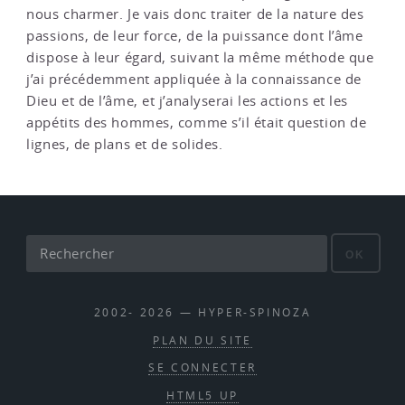
nous charmer. Je vais donc traiter de la nature des
passions, de leur force, de la puissance dont l’âme
dispose à leur égard, suivant la même méthode que
j’ai précédemment appliquée à la connaissance de
Dieu et de l’âme, et j’analyserai les actions et les
appétits des hommes, comme s’il était question de
lignes, de plans et de solides.
OK
2002- 2026 — HYPER-SPINOZA
PLAN DU SITE
SE CONNECTER
HTML5 UP