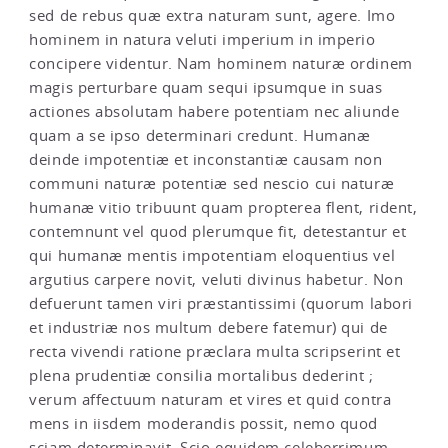
sed de rebus quæ extra naturam sunt, agere. Imo
hominem in natura veluti imperium in imperio
concipere videntur. Nam hominem naturæ ordinem
magis perturbare quam sequi ipsumque in suas
actiones absolutam habere potentiam nec aliunde
quam a se ipso determinari credunt. Humanæ
deinde impotentiæ et inconstantiæ causam non
communi naturæ potentiæ sed nescio cui naturæ
humanæ vitio tribuunt quam propterea flent, rident,
contemnunt vel quod plerumque fit, detestantur et
qui humanæ mentis impotentiam eloquentius vel
argutius carpere novit, veluti divinus habetur. Non
defuerunt tamen viri præstantissimi (quorum labori
et industriæ nos multum debere fatemur) qui de
recta vivendi ratione præclara multa scripserint et
plena prudentiæ consilia mortalibus dederint ;
verum affectuum naturam et vires et quid contra
mens in iisdem moderandis possit, nemo quod
sciam determinavit. Scio equidem celeberrimum