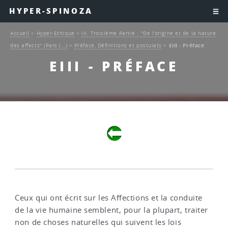
HYPER-SPINOZA
Accueil
>
Hyper-Ethique
>
III. Troisième Partie : "De l’origine et de la nature
des affects" (Pars (…)
>
Préface, Définitions et postulats
>
EIII - Préface
EIII - PRÉFACE
Ceux qui ont écrit sur les Affections et la conduite
de la vie humaine semblent, pour la plupart, traiter
non de choses naturelles qui suivent les lois