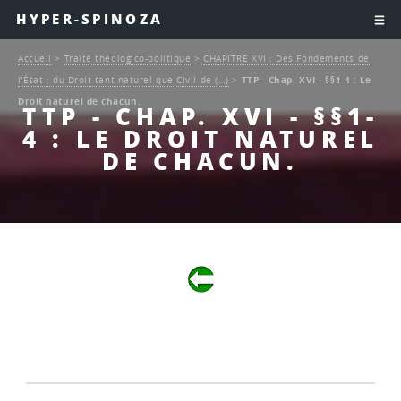
HYPER-SPINOZA
Accueil
>
Traité théologico-politique
>
CHAPITRE XVI : Des Fondements de
l’État ; du Droit tant naturel que Civil de (…)
>
TTP - Chap. XVI - §§1-4 : Le
Droit naturel de chacun.
TTP - CHAP. XVI - §§1-
4 : LE DROIT NATUREL
DE CHACUN.