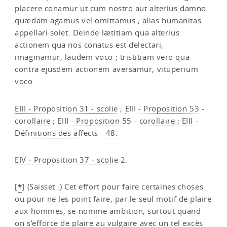
placere conamur ut cum nostro aut alterius damno
quædam agamus vel omittamus ; alias humanitas
appellari solet. Deinde lætitiam qua alterius
actionem qua nos conatus est delectari,
imaginamur, laudem voco ; tristitiam vero qua
contra ejusdem actionem aversamur, vituperium
voco.
EIII - Proposition 31 - scolie
;
EIII - Proposition 53 -
corollaire
;
EIII - Proposition 55 - corollaire
;
EIII -
Définitions des affects - 48
.
EIV - Proposition 37 - scolie 2
.
*
[
]
(Saisset :) Cet effort pour faire certaines choses
ou pour ne les point faire, par le seul motif de plaire
aux hommes, se nomme ambition, surtout quand
on s’efforce de plaire au vulgaire avec un tel excès