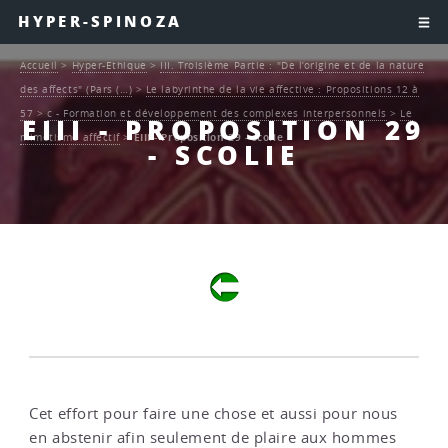
HYPER-SPINOZA
Accueil
>
Hyper-Ethique
>
III. Troisième Partie : "De l’origine et de la nature
des affects" (Pars (…)
>
Le labyrinthe de la vie affective : Propositions 12 à
57
>
c - Formation et développement des complexes interpersonnels
>
Le
EIII - PROPOSITION 29
mimétisme affectif
>
EIII - Proposition 29 - scolie
- SCOLIE
Cet effort pour faire une chose et aussi pour nous
en abstenir afin seulement de plaire aux hommes