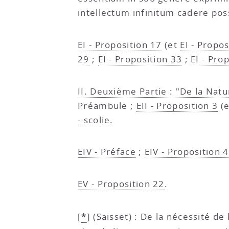
intellectum infinitum cadere pos
EI - Proposition 17
(et
EI - Propos
29
;
EI - Proposition 33
;
EI - Pro
II. Deuxième Partie : "De la Natu
Préambule ;
EII - Proposition 3
(
- scolie
.
EIV - Préface
;
EIV - Proposition 4
EV - Proposition 22
.
*
[
]
(Saisset) : De la nécessité de