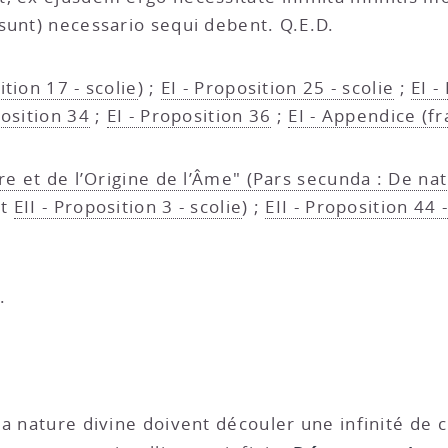
sunt) necessario sequi debent. Q.E.D.
ition 17 - scolie
) ;
EI - Proposition 25 - scolie
;
EI -
position 34
;
EI - Proposition 36
;
EI - Appendice (fr
re et de l’Origine de l’Âme" (Pars secunda : De nat
et
EII - Proposition 3 - scolie
) ;
EII - Proposition 44 
.
 la nature divine doivent découler une infinité de