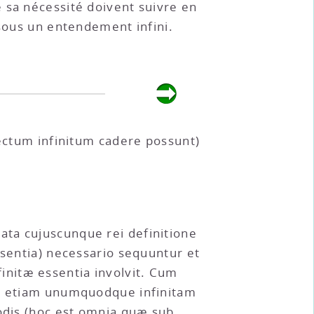
 sa nécessité doivent suivre en
 sous un entendement infini.
lectum infinitum cadere possunt)
ata cujuscunque rei definitione
ssentia) necessario sequuntur et
efinitæ essentia involvit. Cum
rum etiam unumquodque infinitam
modis (hoc est omnia quæ sub