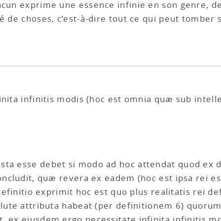
acun exprime une essence infinie en son genre, de
té de choses, c’est-à-dire tout ce qui peut tomber
inita infinitis modis (hoc est omnia quæ sub intel
sta esse debet si modo ad hoc attendat quod ex d
concludit, quæ revera ex eadem (hoc est ipsa rei e
definitio exprimit hoc est quo plus realitatis rei d
solute attributa habeat (per definitionem 6) quo
, ex ejusdem ergo necessitate infinita infinitis 