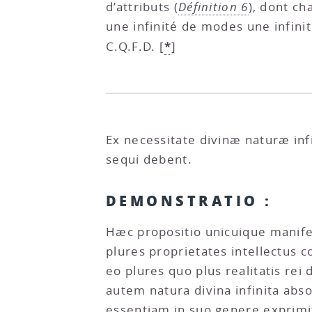
d’attributs (
Définition 6
), dont ch
une infinité de modes une infini
*
C.Q.F.D.
[
]
Ex necessitate divinæ naturæ inf
sequi debent.
DEMONSTRATIO :
Hæc propositio unicuique manife
plures proprietates intellectus 
eo plures quo plus realitatis rei 
autem natura divina infinita ab
essentiam in suo genere exprimit