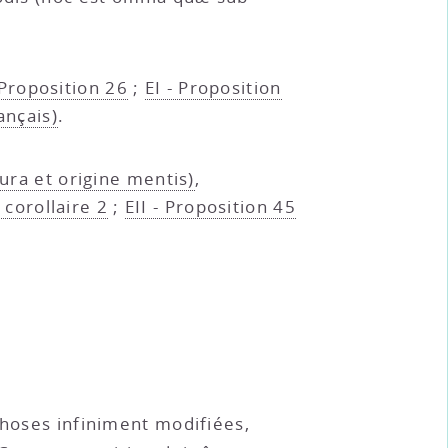
 Proposition 26
;
EI - Proposition
ançais)
.
ura et origine mentis)
,
- corollaire 2
;
EII - Proposition 45
 choses infiniment modifiées,