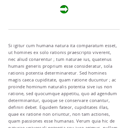
Si igitur cum humana natura ita comparatum esset,
ut homines ex solo rationis praescripto viverent,
nec aliud conarentur ; tum naturae ius, quatenus
humani generis proprium esse consideratur, sola
rationis potentia determinaretur. Sed homines
magis caeca cupiditate, quam ratione ducuntur ; ac
proinde hominum naturalis potentia sive ius non
ratione, sed quocumque appetitu, quo ad agendum
determinantur, quoque se conservare conantur,
definiri debet. Equidem fateor, cupiditates illas,
quae ex ratione non oriuntur, non tam actiones,
quam passiones esse humanas. Verum quia hic de
naturae universali potentia seu iure agimus, nullam