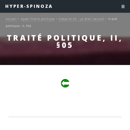
HYPER-SPINOZA
Accueil
>
Hyper-Traité politique
>
Chapitre 02 - Le droit naturel
>
Traité
politique, II, §05
TRAITÉ POLITIQUE, II,
§05