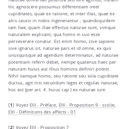
hic agnoscere possumus differentiam inter
cupiditates, quae ex ratione, et inter illas, quae ex
aliis causis in nobis ingenerantur ; quandoquidem
tam hae, quam illae effectus naturae sunt, vimque
naturalem explicant, qua homo in suo esse
perseverare conatur. Est enim homo, sive sapiens
sive ignarus sit, naturae pars et id omne, ex quo
unusquisque ad agendum determinatur, ad naturae
potentiam referri debet, nempe quatenus haec per
naturam huius aut illius hominis definiri potest.
Nihil namque homo, seu ratione seu sola cupiditate
ductus, agit nisi secundum leges et regulas naturae,
hoc est (per art. 4. huius cap.) ex naturae iure.
1
[
]
Voyez
EIII - Préface
,
EIII - Proposition 9 - scolie
,
EIII - Définitions des affects - 01
2
[
]
Voyez
EIII - Proposition 7