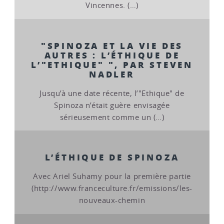
Vincennes. (…)
"SPINOZA ET LA VIE DES
AUTRES : L’ÉTHIQUE DE
L’"ETHIQUE" ", PAR STEVEN
NADLER
Jusqu’à une date récente, l’"Ethique" de
Spinoza n’était guère envisagée
sérieusement comme un (…)
L’ÉTHIQUE DE SPINOZA
Avec Ariel Suhamy pour la première partie
(http://www.franceculture.fr/emissions/les-
nouveaux-chemin