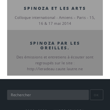
SPINOZA ET LES ARTS
Colloque international - Amiens – Paris - 15,
16 & 17 mai 2014
SPINOZA PAR LES
OREILLES.
Des émissions et entretiens à écouter sont
regroupés sur le site :
http://leradeau.caute.lautre.ne
OK