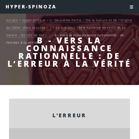
HYPER-SPINOZA
Accueil
>
Hyper-Ethique
>
II. Deuxième Partie : "De la Nature et de l’Origine
de l’Âme" (Pars secunda (…)
>
Ce que peut l’âme humaine en vertu de sa
nature : les lois de son (…)
>
b - Vers la connaissance rationnelle : de
B - VERS LA
l’erreur à la vérité
CONNAISSANCE
RATIONNELLE : DE
L’ERREUR À LA VÉRITÉ
L’ERREUR